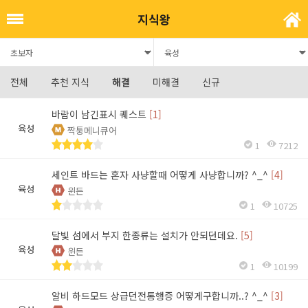
지식왕
전체
추천 지식
해결
미해결
신규
바람이 남긴표시 퀘스트
[1]
육성
짝퉁메니큐어
1
7212
세인트 바드는 혼자 사냥할때 어떻게 사냥합니까? ^_^
[4]
육성
윈든
1
10725
달빛 섬에서 부지 한종류는 설치가 안되던데요.
[5]
육성
윈든
1
10199
알비 하드모드 상급던전통행증 어떻게구합니까..? ^_^
[3]