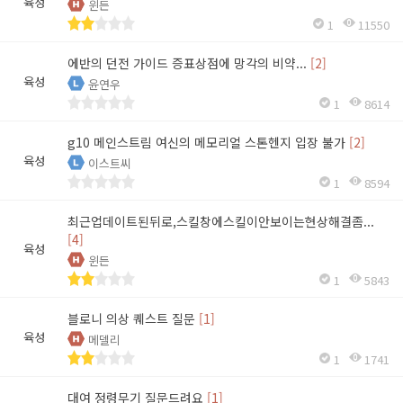
육성
윈든
1
11550
에반의 던전 가이드 증표상점에 망각의 비약...
[2]
육성
윤연우
1
8614
g10 메인스트림 여신의 메모리얼 스톤헨지 입장 불가
[2]
육성
이스트씨
1
8594
최근업데이트된뒤로,스킬창에스킬이안보이는현상해결좀...
[4]
육성
윈든
1
5843
블로니 의상 퀘스트 질문
[1]
육성
메델리
1
1741
대여 정령무기 질문드려요
[1]