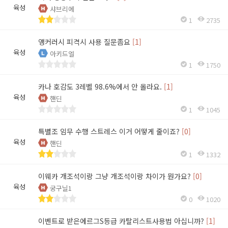
육성
샤브리에
1
2735
앵커러시 피격시 사용 질문좀요
[1]
육성
아키드엘
1
1750
카나 호감도 3레벨 98.6%에서 안 올라요.
[1]
육성
핸딘
1
1045
특별조 임무 수행 스트레스 이거 어떻게 줄이죠?
[0]
육성
핸딘
1
1332
이웨카 개조석이랑 그냥 개조석이랑 차이가 뭔가요?
[0]
육성
궁구닐1
0
1020
이벤트로 받은에르그S등급 카탈리스트사용법 아십니까?
[1]