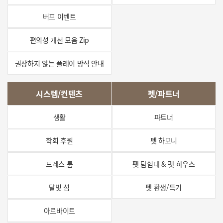
버프 이벤트
편의성 개선 모음 Zip
권장하지 않는 플레이 방식 안내
시스템/컨텐츠
펫/파트너
생활
파트너
학회 후원
펫 하모니
드레스 룸
펫 탐험대 & 펫 하우스
달빛 섬
펫 환생/특기
아르바이트