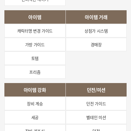
아이템
아이템 거래
캐릭터명 변경 가이드
상점가 시스템
가방 가이드
경매장
토템
프리즘
아이템 강화
던전/미션
장비 계승
던전 가이드
세공
벨테인 미션