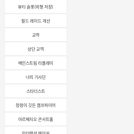
뷰티 슬롯(외형 저장)
필드 레이드 개선
교역
상단 교역
메인스트림 리플레이
나의 기사단
스타더스트
정령이 깃든 캠프파이어
아르페지오 콘서트홀
인터랙션 메이커