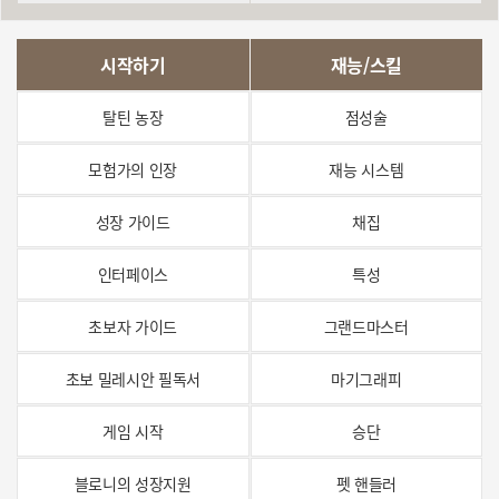
특수가방
현상범추적
시작하기
재능/스킬
탈틴 농장
점성술
모험가의 인장
재능 시스템
성장 가이드
채집
인터페이스
특성
초보자 가이드
그랜드마스터
초보 밀레시안 필독서
마기그래피
게임 시작
승단
블로니의 성장지원
펫 핸들러