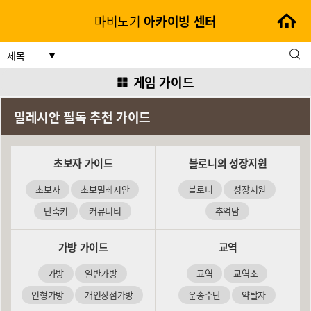
마비노기
아카이빙
센터
제목
게임 가이드
밀레시안 필독 추천 가이드
초보자 가이드
블로니의 성장지원
초보자
초보밀레시안
블로니
성장지원
단축키
커뮤니티
추억담
가방 가이드
교역
가방
일반가방
교역
교역소
인형가방
개인상점가방
운송수단
약탈자