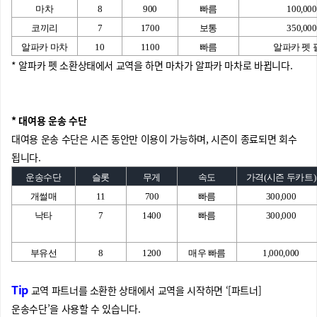
마차
8
900
빠름
100,000
코끼리
7
1700
보통
350,000
알파카 마차
10
1100
빠름
알파카 펫 
* 알파카 펫 소환상태에서 교역을 하면 마차가 알파카 마차로 바뀝니다.
* 대여용 운송 수단
대여용 운송 수단은 시즌 동안만 이용이 가능하며, 시즌이 종료되면 회수
됩니다.
운송수단
슬롯
무게
속도
가격(시즌 두카트)
개썰매
11
700
빠름
300,000
낙타
7
1400
빠름
300,000
부유선
8
1200
매우 빠름
1,000,000
Tip
교역 파트너를 소환한 상태에서 교역을 시작하면 ‘[파트너]
운송수단’을 사용할 수 있습니다.