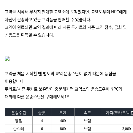
교역을 시작해 무사히 판매할 교역소에 도착했다면, 교역도우미 NPC에게
자신이 운송하고 있는 교역품을 판매할 수 있습니다.
교역이 완료되면 교역 결과에 따라 시즌 두카트와 시즌 교역 점수, 금화 및
신용도를 획득할 수 있습니다.
교역을 처음 시작할 땐 별도의 교역 운송수단이 없기 때문에 등짐을
이용합니다.
두카트/시즌 두카트 보유량이 충분해지면 교역소의 운송도우미 NPC와
대화해 다른 운송수단을 구매해보세요!
운송수단
슬롯
무게
속도
가격(두카트/시즌
등짐
4
400
느림
-
손수레
6
800
느림
3,000