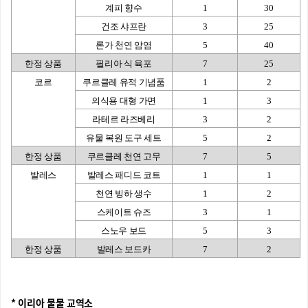
계피 향수
1
30
건조 샤프란
3
25
론가 천연 암염
5
40
한정 상품
필리아 식 육포
7
25
코르
쿠르클레 유적 기념품
1
2
의식용 대형 가면
1
3
라테르 라즈베리
3
2
유물 복원 도구 세트
5
2
한정 상품
쿠르클레 천연 고무
7
5
발레스
발레스 패디드 코트
1
1
천연 빙하 생수
1
2
스케이트 슈즈
3
1
스노우 보드
5
3
한정 상품
발레스 보드카
7
2
* 이리아 물물 교역소