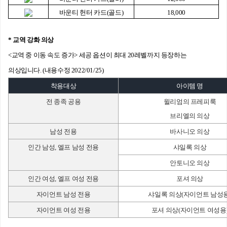
바운티 헌터 카드(골드)
18,000
*
교역 강화 의상
<
교역 중 이동 속도 증가> 세공 옵션이 최대 20레벨까지 등장하는
의상입니다. (내용수정 2022/01/25)
착용대상
아이템 명
전 종족 공용
윌리엄의 프레피룩
브리엘의 의상
남성 전용
바사니오 의상
인간 남성, 엘프 남성 전용
샤일록 의상
안토니오 의상
인간 여성, 엘프 여성 전용
포셔 의상
자이언트 남성 전용
샤일록 의상(자이언트 남성용
자이언트 여성 전용
포셔 의상(자이언트 여성용