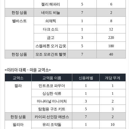
젤리 해파리
5
6
한정 상품
네이드 비늘
7
2
벨바스트
쇠채찍
1
8
다크 소드
1
12
금고
3
220
스켈레톤 오거 갑옷
5
180
한정 상품
모조 모르간트 헬멧
7
40
<이리아 대륙 - 마을 교역소>
교역소
교역품 이름
신용레벨
개당 무게
켈라
민트초코 파우더
1
1
싱싱한 석류
1
1
마나터널 미니어처
3
2
탐험용 구조 키트
5
3
한정 상품
카이피 선인장 에센스
7
2
필리아
유리 조약돌
1
10