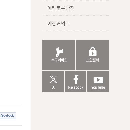
에린 토론 광장
에린 커넥트
facebook