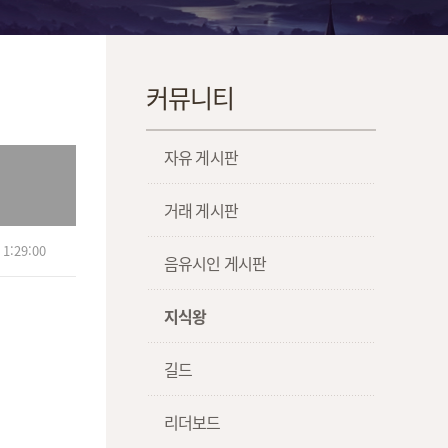
커뮤니티
자유 게시판
거래 게시판
1:29:00
음유시인 게시판
지식왕
길드
리더보드