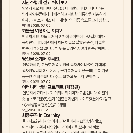
자연스럽게 걷고 뛰어 보자
안녕하세요. 애니메이션 담당 바이펫입니다.'이터니티'는
밀레시안분들에게 더 쾌적하고 시원한 이동감을 제공하기
위해, 라이브 서비스 대비 캐릭터의 이동 속도를 크게 상향
바이펫
2026. 07. 02
조정했습니다. 그리...
하늘을 여행하는 이야기
안녕하세요, 오늘도 저녁 반찬에 콩자반이 나오길 기대하는
콩자반입니다. 에린에서 처음 하늘을 날았던 순간, 다들 한
번쯤 기억하실 겁니다. 땅 위를 달리던 시야가 한순간에 탁
콩자반
2026. 07. 02
트이면서...
당신을 소개해 주세요
안녕하세요, 오늘도 저녁 반찬에 콩자반이 나오길 기대하는
콩자반입니다.에린에서 누군가를 처음 만났을 때, 보통 가장
궁금한 건 비슷합니다. 주로 뭘 하고 노는지, 언제쯤
콩자반
2026. 07. 02
접속하는지, ...
이터니티 생활 프로젝트 (채집편)
안녕하세요!마비노기 이터니티 기획자 모빌 입니다. 이전에
숏 뉴스로 “천옷만들기” 연출을 가볍게 보여드렸는데요 (링크
: 📋 #생활 #천옷만들기 )생활...
모빌
2026. 07. 02
최종무곡 in Eternity
들리나요?밀레시안 여러분 잘 들리시나요!!안녕하세요,
이터니티 기획자 나인입니다.이미지를 보자마자 바로