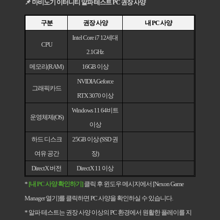
📌
마비노기 이터니티 알파 테스트 PC 권장 사양
구분
권장 사양
내 PC 사양
Intel Core i7 12
세대
CPU
2.1GHz
메모리(RAM)
16GB
이상
NVIDIA Geforce
그래픽카드
RTX 3070
이상
Windows 11 64
비트
운영체제(OS)
이상
하드 디스크
25GB
이상 (SSD 권
여유 공간
장)
DirectX
버전
DirectX 11
이상
*
[
내 PC 사양 확인하기]
클
릭 후 윈도우 메시지에서 [Nexon Game
Manager 열기]를 클릭하면 PC 사양을 확인하실 수 있습니다.
*
알파 테스트는 권장 사양 이상의 PC 환경에서 원활한 플레이를 지