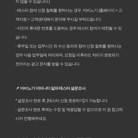
지
않을
수
있습니다
.)
-
테스터
참여
신청
철회를
원하시는
경우
,
마비노기
(
홈페이지
>
고
객지원
>
고객센터
)
에서
문의해
주시길
부탁드립니다
.
-
타인의
휴대폰
번호를
도용하는
경우
테스터
참여가
제한될
수
있
습니다
.
-
휴무일
또는
업무시간
외
수신
동의와
참여
신청
철회를
원하시는
경우
다음
업무일에
처리되며
,
요청일
이후라도
처리가
완료되기
전까지는
광고
문자를
받을
수
있습니다
.
📌
마비노기 이터니티 알파 테스터 설문조사
* 설문조사 완료 후, [테스터 신청 완료하기]가 가능합니다.
- 설문조사 완료 후에는 수정 및 재응답할 수 없으므로 이 점 참고하
시어 진행해주세요.