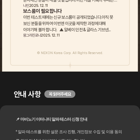
눈치채신 분들이 계실 것 같습니다!이번 개발 기록의 주제는
나인
2025. 12. 11
바로 글라스 기브넨 입니...
보스룸이 필요합니다
이번 테스트 때에는 신규 보스룸이 공개되었습니다.아직 못
보신 분들을 위하여 이번엔 이곳을 제작한 과정에 대해
이야기해 볼까 합니다. ▲ 알베이 던전 & 글라스 기브넨...
몽그라진로나
2025. 12. 11
© NEXON Korea Corp. All Rights Reserved.
안내 사항
꼭 읽어주세요
📌
마비노기 이터니티 알파 테스터 신청 안내
* 알파 테스트를 위한 설문 조사 진행, 개인정보 수집 및 이용 동의