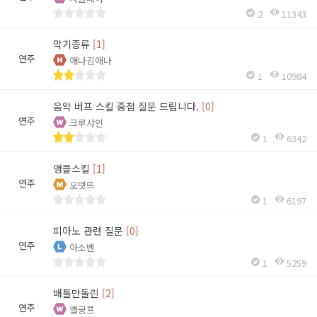
2
11343
악기종류
[1]
연주
애나김애나
1
10984
음악 버프 스킬 중첩 질문 드립니다.
[0]
연주
크루샤인
1
6342
앵콜스킬
[1]
연주
오뎃뜨
1
6197
피아노 관련 질문
[0]
연주
아소벤
1
5259
배틀만돌린
[2]
연주
옐궁프