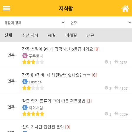
지식왕
전체
추천 지식
해결
미해결
신규
작곡 스킬이 9인데 작곡하면 b등급나와요
[0]
연주
푸푸로니
1
2763
작곡 8->7 버그? 해결방법 있나요? ㅠㅠ
[6]
연주
Eustice
3
4127
각종 악기 종류와 그에 따른 획득방법
[1]
연주
아이처럼
1
6229
신의 기사단 관련된 음악
[0]