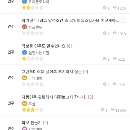
연주
유이플로라이
1
1826
악기연주 f랭크 달성조건 중 음악버프스킬사용 어떻게하...
[1]
연주
슬로핸드
1
3858
악보를 연주도 할수있나요
[0]
연주
옆집사는키밀
1
9223
그랜드마스터 달성후 초기화시 질문
[0]
연주
타임래빗
1
4695
자동연주 관련해서 여쭤보고자 합니다.
[0]
연주
흑살
1
11889
악보 만들기
[0]
연주
샤블레아