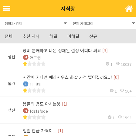
지식왕
전체
추천 지식
해결
미해결
신규
장비 분해하고 나온 정재된 결정 어디다 써요
[3]
생산
애르원
1
10037
시간이 지나면 페러시우스 화살 가격 떨어질까요..?
[0]
물가
레나태
1
904
봉들의 용도 아시는붕
[1]
생산
fdsfsfsde
1
1593
힐웬 합금 가격이...
[1]