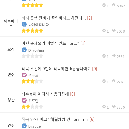
1
6962
타라 은행 알바가 꿀알바라고 하던데...
[2]
아르바이
나마에입니다
트
1
3638
이번 축제요리 어떻게 만드나요...?
[1]
요리
Draculina
1
2331
작곡 스킬이 9인데 작곡하면 b등급나와요
[0]
연주
푸푸로니
1
2763
최수붕이 어디서 사용되길래
[0]
생산
키로덴
1
3356
작곡 8->7 버그? 해결방법 있나요? ㅠㅠ
[6]
연주
Eustice