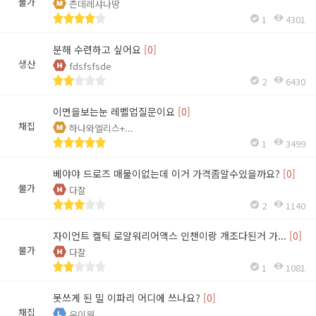
물가
츤데레샤나땅
1
4301
분해 수련하고 싶어요
[0]
생산
fdsfsfsde
2
6430
이면을보는눈 레벨업질문이요
[0]
채집
하나와엘리스+...
1
3499
베야야 드로즈 매물이없는데 이거 가격좀알수있을까요?
[0]
물가
다잘
2
1140
자이언트 켈틱 로얄워리어액스 인챈이랑 개조다된거 가...
[0]
물가
다잘
1
1081
못쓰게 된 밀 이파리 어디에 쓰나요?
[0]
채집
유이원