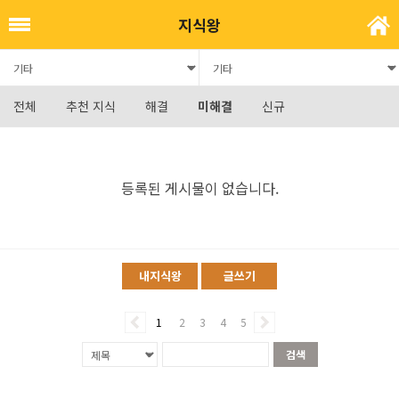
지식왕
전체
추천 지식
해결
미해결
신규
등록된 게시물이 없습니다.
내지식왕
글쓰기
1
2
3
4
5
검색