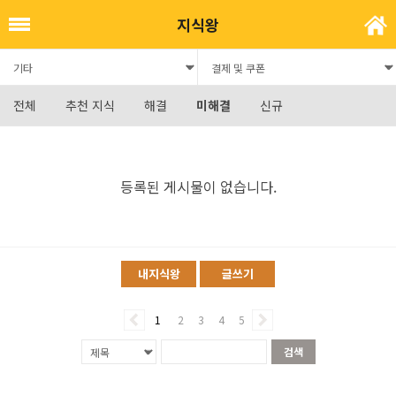
지식왕
전체
추천 지식
해결
미해결
신규
등록된 게시물이 없습니다.
내지식왕
글쓰기
1
2
3
4
5
검색