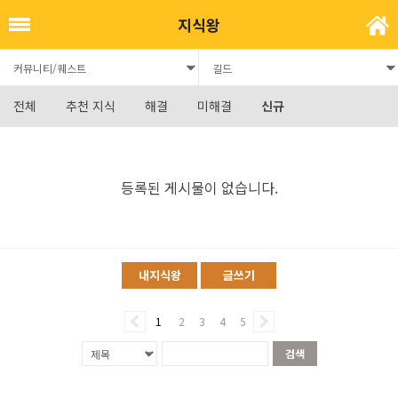
지식왕
전체
추천 지식
해결
미해결
신규
등록된 게시물이 없습니다.
내지식왕
글쓰기
1
2
3
4
5
검색