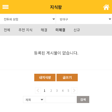
지식왕
전체
추천 지식
해결
미해결
신규
등록된 게시물이 없습니다.
내지식왕
글쓰기
1
2
3
4
5
검색