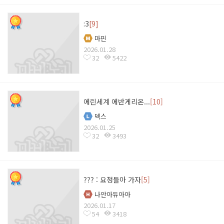
:3
[9]
마핀
2026.01.28
32
5422
에린세계 에반게리온...
[10]
덱스
2026.01.25
32
3493
??? : 요정들아 가자
[5]
나안아듀아아
2026.01.17
54
3418