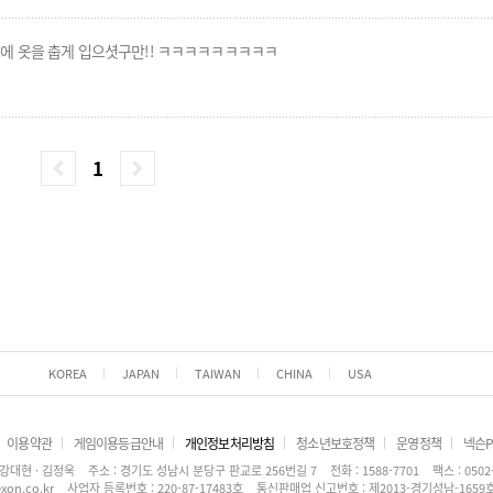
초에 옷을 춥게 입으셧구만!! ㅋㅋㅋㅋㅋㅋㅋㅋㅋ
1
KOREA
JAPAN
TAIWAN
CHINA
USA
이용약관
게임이용등급안내
개인정보처리방침
청소년보호정책
운영정책
넥슨P
강대현 · 김정욱
주소 : 경기도 성남시 분당구 판교로 256번길 7
전화 : 1588-7701
팩스 : 0502
xon.co.kr
사업자 등록번호 : 220-87-17483호
통신판매업 신고번호 : 제2013-경기성남-1659