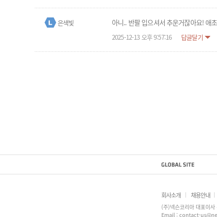
아니.. 반팔 입으셔서 추운거잖아요! 애
은색빛
2025-12-13 오후 9:57:16
답글달기
회사소개
채용안내
(주)넥슨코리아 대표이사 
Email : contact-us@ne