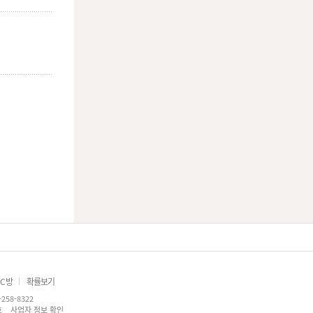
C방
확률보기
-258-8322
호
사업자 정보 확인