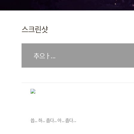
스크린샷
추으ㅏ...
씁... 하... 춥다... 아... 춥다...