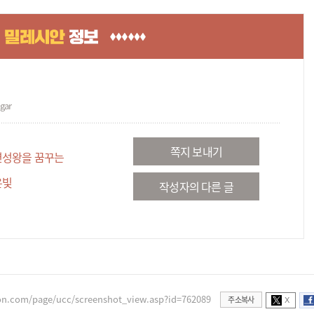
gar
쪽지 보내기
연성왕을 꿈꾸는
온빛
작성자의 다른 글
on.com/page/ucc/screenshot_view.asp?id=762089
주소복사
X