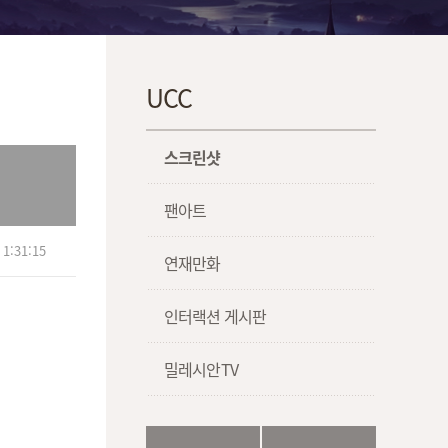
UCC
스크린샷
팬아트
1:31:15
연재만화
인터랙션 게시판
밀레시안TV