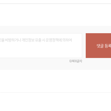
댓글 등
0/400글자