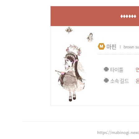
마핀
brown su
타이틀
소속 길드
https://mabinogi.nex