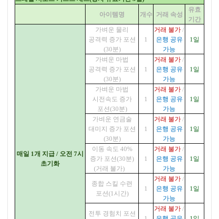
유효
아이템명
개수
거래 속성
기간
가벼운 물리
거래 불가
/
공격력 증가 포션
1
은행 공유
1일
(30분)
가능
가벼운 마법
거래 불가
/
공격력 증가 포션
1
은행 공유
1일
(30분)
가능
가벼운 마법
거래 불가
/
시전속도 증가
1
은행 공유
1일
포션(30분)
가능
가벼운 연금술
거래 불가
/
대미지 증가 포션
1
은행 공유
1일
(30분)
가능
이동 속도 40%
거래 불가
/
매일 1개 지급 / 오전 7시
증가 포션(30분)
1
은행 공유
1일
초기화
(거래 불가)
가능
거래 불가
/
종합 스킬 수련
1
은행 공유
1일
포션(1시간)
가능
거래 불가
/
전투 경험치 포션
1
은행 공유
1일