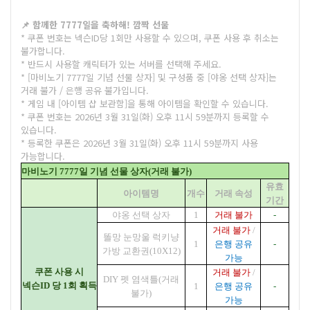
📌 함께한 7777일을 축하해! 깜짝 선물
* 쿠폰 번호는 넥슨ID당 1회만 사용할 수 있으며, 쿠폰 사용 후 취소는
불가합니다.
* 반드시 사용할 캐릭터가 있는 서버를 선택해 주세요.
* [마비노기 7777일 기념 선물 상자] 및 구성품 중 [야옹 선택 상자]는
거래 불가 / 은행 공유 불가입니다.
* 게임 내 [아이템 샵 보관함]을 통해 아이템을 확인할 수 있습니다.
* 쿠폰 번호는 2026년 3월 31일(화) 오후 11시 59분까지 등록할 수
있습니다.
* 등록한 쿠폰은 2026년 3월 31일(화) 오후 11시 59분까지 사용
가능합니다.
마비노기 7777일 기념 선물 상자(거래 불가)
유효
아이템명
개수
거래 속성
기간
야옹 선택 상자
1
거래 불가
-
거래 불가
/
똘망 눈망울 럭키냥
1
은행 공유
-
가방 교환권(10X12)
가능
쿠폰 사용 시
거래 불가
/
DIY 펫 염색틀(거래
넥슨ID 당 1회 획득
1
은행 공유
-
불가)
가능