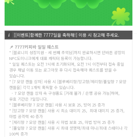
[[이벤트]함께한 7777일을 축하해!] 이용 시 참고해 주세요.
📌 7777커피바 일일 퀘스트
* [블로니의 성장지원 - 세 번째 추억담]까지 완료하시면 던바튼 광장의
NPC도미니크에게 대표 캐릭터 등록이 가능합니다.
* 일일 퀘스트는 오전 7시에 초기화되며, 오전 7시 이전부터 접속 중일
경우 채널 이동 또는 로그아웃 후 다시 접속해야 퀘스트를 받을 수
있습니다.
* [7 모양 캔들 상자] 사용 시 [블루베리향/망고향/체리향/풀잎향 7 모양
캔들을] 각각 1개씩 획득할 수 있습니다.
- 7 모양 캔들 상자 속 구성품도 [거래 불가 / 은행 공유 가능]하며,
유효 기간은 7일입니다.
* [블루베리향 7 모양 캔들] 사용 시 보호 25, 방어 25 증가
* [망고향 7 모양 캔들] 사용 시 최소 대미지 25, 최대 대미지 25 증가,
마법 공격력 40 증가
* [체리향 7 모양 캔들] 사용 시 마법 보호 25, 마법 방어 25 증가
* [풀잎향 7 모양 캔들] 사용 시 최대 생명력/최대 마나/최대 스태미나 각
100씩 증가