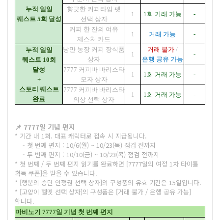
누적 일일
향긋한 커피타임 펫
1
1회 거래 가능
-
퀘스트 5회 달성
선택 상자
커피 한 잔의 여유
1
거래 가능
-
제스처 카드
낭만 농장 커피 장식품
거래 불가
/
누적 일일
1
-
상자
은행 공유 가능
퀘스트 10회
달성
7777 커피바 바리스타
1
1회 거래 가능
-
+
모자 상자
스토리 퀘스트
7777 커피바 바리스타
1
1회 거래 가능
-
완료
의상 선택 상자
📌 7777일 기념 편지
* 기간 내 1회. 대표 캐릭터로 접속 시 지급됩니다.
- 첫 번째 편지 : 10/6(월) ~ 10/23(목) 점검 전까지
- 두 번째 편지 : 10/10(금) ~ 10/23(목) 점검 전까지
* 첫 번째 / 두 번째 편지 읽기를 완료하면 [7777일의 여정 1차 타이틀
획득 쿠폰]을 받을 수 있습니다.
* [행운의 승단 인정권 선택 상자]의 구성품의 유효 기간은 15일입니다.
* [고양이 헬멧 선택 상자]의 구성품은 [거래 불가 / 은행 공유 가능]
합니다.
마비노기 7777일 기념 첫 번째 편지