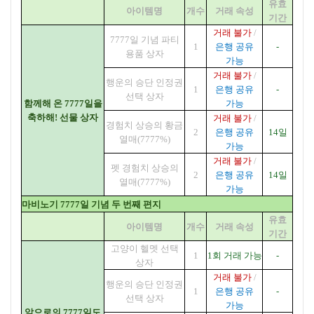
유효
아이템명
개수
거래 속성
기간
거래 불가
/
7777일 기념 파티
1
은행 공유
-
용품 상자
가능
거래 불가
/
행운의 승단 인정권
1
은행 공유
-
선택 상자
함께해 온 7777일을
가능
축하해! 선물 상자
거래 불가
/
경험치 상승의 황금
2
은행 공유
14일
열매(7777%)
가능
거래 불가
/
펫 경험치 상승의
2
은행 공유
14일
열매(7777%)
가능
마비노기 7777일 기념 두 번째 편지
유효
아이템명
개수
거래 속성
기간
고양이 헬멧 선택
1
1회 거래 가능
-
상자
거래 불가
/
행운의 승단 인정권
1
은행 공유
-
선택 상자
가능
앞으로의 7777일도