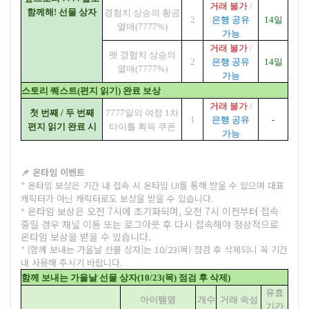
거래 불가
/
함께해! 선물 상자
경험치 상승의 황금
2
은행 공유
14일
열매(7777%)
가능
거래 불가
/
펫 경험치 상승의
2
은행 공유
14일
열매(7777%)
가능
스토리 퀘스트(편지 읽기) 완료 보상
거래 불가
/
첫 번째 / 두 번째
7777일의 여정 1차
1
은행 공유
-
편지 읽기 완료 시
타이틀 획득 쿠폰
가능
📌 온타임 이벤트
* 온타임 보상은 기간 내 접속 시 온타임 UI를 통해 받을 수 있으며 대표
캐릭터가 아닌 캐릭터로도 보상을 받을 수 있습니다.
온타임 보상은 오전 7시에 초기화되며, 오전 7시 이전부터 접속
*
중일 경우 채널 이동 또는 로그아웃 후 다시 접속해야 정상적으로
온타임 보상을 받을 수 있습니다.
* [함께 보내는 가을날 선물 상자]는 10/23(목) 점검 후 삭제되니 꼭 기간
내 사용해 주시기 바랍니다.
함께 보내는 가을날 선물 상자(10/23(목) 점검 후 삭제)
유효
아이템명
개수
거래 속성
기간