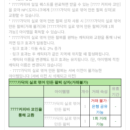
* 7777커피바 일일 퀘스트를 완료하면 받을 수 있는 [7777 커피바 코인]
을 모아 NPC도미니크에게 [7777가닥의 실로 엮어 만든 팔찌 상자]로
교환할 수 있습니다.
* 7777가닥의 실로 엮어 만든 팔찌 상자 사용 시 [7777가닥의 실로 엮어
만든 팔찌(거래 불가)]와 [7777가닥의 실로 엮어 만든 팔찌(거래 1회
가능)] 아이템을 획득할 수 있습니다.
* 7777가닥의 실로 엮어 만든 팔찌를 원하는 캐릭터와 교환을 통해 나눠
끼면 링크 효과가 발동합니다.
- 링크 효과 : 이동 속도 2% 증가
- 링크 효과는 두 캐릭터가 같은 지역에 위치할 때 활성화됩니다.
- 캐릭터 이름을 변경해도 링크 효과는 유지됩니다. (단, 아이템에 적힌
캐릭터 이름은 변경되지 않습니다)
- 7777가닥의 실로 엮어 만든 팔찌는 서버 이전이 불가능한
아이템입니다 (서버 이전 시 삭제되고 이전)
7777가닥의 실로 엮어 만든 팔찌 상자(거래불가)
유효
아이템명
개수
거래 속성
기간
거래 불가
/
7777가닥의 실로 엮어
1
은행 공유
-
7777커피바 코인을
만든 팔찌
가능
통해 교환
7777가닥의 실로 엮어
1회 거래
1
-
만든 팔찌
가능