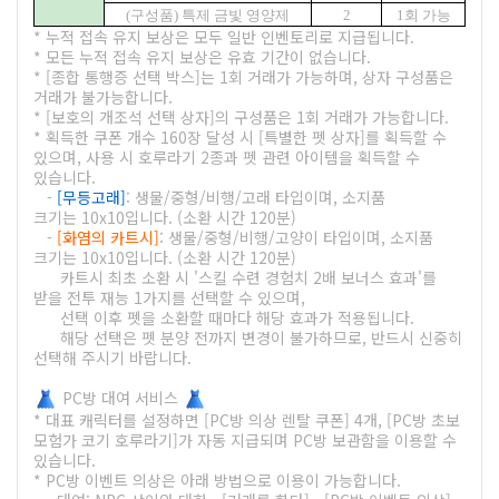
(구성품) 특제 금빛 영양제
2
1회 가능
* 누적 접속 유지 보상은 모두 일반 인벤토리로 지급됩니다.
* 모든 누적 접속 유지 보상은 유효 기간이 없습니다.
* [종합 통행증 선택 박스]는 1회 거래가 가능하며, 상자 구성품은
거래가 불가능합니다.
* [보호의 개조석 선택 상자]의 구성품은 1회 거래가 가능합니다.
* 획득한 쿠폰 개수 160장 달성 시 [특별한 펫 상자]를 획득할 수
있으며, 사용 시 호루라기 2종과 펫 관련 아이템을 획득할 수
있습니다.
-
[무등고래]
: 생물/중형/비행/고래 타입이며, 소지품
크기는 10x10입니다. (소환 시간 120분)
-
[화염의 카트시]
: 생물/중형/비행/고양이 타입이며, 소지품
크기는 10x10입니다. (소환 시간 120분)
카트시 최초 소환 시 '스킬 수련 경험치 2배 보너스 효과'를
받을 전투 재능 1가지를 선택할 수 있으며,
선택 이후 펫을 소환할 때마다 해당 효과가 적용됩니다.
해당 선택은 펫 분양 전까지 변경이 불가하므로, 반드시 신중히
선택해 주시기 바랍니다.
PC방 대여 서비스
* 대표 캐릭터를 설정하면 [PC방 의상 렌탈 쿠폰] 4개, [PC방 초보
모험가 코기 호루라기]가 자동 지급되며 PC방 보관함을 이용할 수
있습니다.
* PC방 이벤트 의상은 아래 방법으로 이용이 가능합니다.