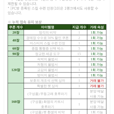
제한될 수 있습니다.
* [PC방 증폭된 스킬 수련 인장(10)은 1랭크에서도 사용할 수
있습니다.
※ 누적 접속 유지 보상
쿠폰 개수
아이템명
지급 개수
거래 속성
20장
망각의 비약
1
1회 가능
경매장 수수료 50% 할인 쿠폰
2
1회 가능
40장
마스터의 스킬 수련 인장
1
1회 가능
60장
종합 통행증 선택 박스
5
1회 가능
90장
정교한 세공 도구
15
1회 가능
속박의 율법서
1
1회 가능
처형의 율법서
1
1회 가능
120장
교감의 율법서
1
1회 가능
방어의 율법서
1
1회 가능
보호의 개조석 선택 상자
1
거래 불가
특별한 펫 상자
1
거래 불가
분양 메달
(구성품) 무등고래 호루라기
1
사용 가능
160장
(구성품) 화염의 카트시
분양 메달
1
호루라기
사용 가능
(구성품) 펫 환생의 비약
2
1회 가능