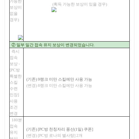
가능한
(획득 가능한 보상이 있을 경우)
보상이
없을
경우)
② 일부 일간 접속 유지 보상이 변경되었습니다.
즉시
접속
보상 -
[PC방
특별한
(기존) 9랭크 미만 스킬에만 사용 가능
스킬
(변경) 8랭크 미만 스킬에만 사용 가능
수련
인장]
사용
조건
변경
180분
접속
(기존) [PC방 천칭자리 풍선(1일) 쿠폰]
유지
(변경) [PC방 로나의 별사탕] 2개
보상