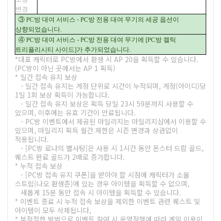
변경
③ PC방 대여 서비스 - PC방 전용 대여 무기의 세공 옵션이
상향되었습니다.
④ PC방 대여 서비스 - PC방 전용 대여 무기에 [PC방 켈틱
트리플리시티 사이드]가 추가되었습니다.
*대표 캐릭터로 PC방에서 환생 시 AP 20을 획득할 수 있습니다.
(PC방이 아닌 곳에서는 AP 1 획득)
* 일간 접속 유지 보상
- 일간 접속 유지는 계정 단위로 시간이 누적되며, 계정(아이디)당
1일 1회 보상 획득이 가능합니다.
- 일간 접속 유지 보상은 획득 당일 23시 59분까지 사용할 수
있으며, 이후에는 유효 기간이 만료됩니다.
- PC방 이벤트에서 제공된 마일리지는 마일리지샵에서 이용할 수
있으며, 마일리지 획득 월간 제한은 시즌 변경과 상관없이
적용됩니다.
- [PC방 로나의 별사탕]은 사용 시 1시간 동안 몬스터 드랍 골드,
퀘스트 완료 골드가 2배로 증가합니다.
* 누적 접속 보상
- [PC방 접속 유지 쿠폰]을 받아야 할 시점에 캐릭터가 소울
스트림(나오 환생존)에 있는 경우 아이템을 획득할 수 없으며,
새롭게 15분 동안 접속 시 아이템을 획득할 수 있습니다.
* 이벤트 종료 시 누적 접속 보상을 제외한 이벤트 관련 퀘스트 및
아이템이 모두 삭제됩니다,
* 부적절한 방법으로 이벤트 참여 시 운영정책에 따라 게임 이용이