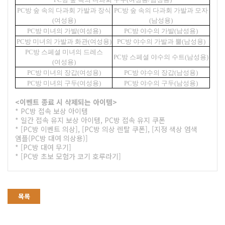
PC방 숲 속의 다과회 가발과 장식
PC방 숲 속의 다과회 가발과 모자
(여성용)
(남성용)
PC방 미녀의 가발(여성용)
PC방 야수의 가발(남성용)
PC방 미녀의 가발과 화관(여성용)
PC방 야수의 가발과 뿔(남성용)
PC방 스페셜 미녀의 드레스
PC방 스페셜 야수의 수트(남성용)
(여성용)
PC방 미녀의 장갑(여성용)
PC방 야수의 장갑(남성용)
PC방 미녀의 구두(여성용)
PC방 야수의 구두(남성용)
<이벤트 종료 시 삭제되는 아이템>
* PC방 접속 보상 아이템
* 일간 접속 유지 보상 아이템, PC방 접속 유지 쿠폰
* [PC방 이벤트 의상], [PC방 의상 렌탈 쿠폰], [지정 색상 염색
앰플(PC방 대여 의상용)]
* [PC방 대여 무기]
* [PC방 초보 모험가 코기 호루라기]
목록