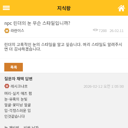
지식왕
npc 린더의 눈 무슨 스타일입니까?
라란이스
7288
26.02.11
린더의 고혹적인 눈의 스타일을 알고 싶습니다. 머리 스타일도 알려주시
면 더 감사하겠습니다.
목록
질문자 채택 답변
레시크냐흐
2026-02-12 오전 1:05:00
머리-실키 애즈 펌
눈-유혹의 눈빛
얼굴-꽃미남 얼굴
입-걱정스러운 입
인것같습니다
눈 개비쌈... 비싼 남자...