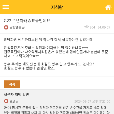
지식왕
G22 수면아래증표중인데요
말랑멜롱군
904
24.09.27
왕당파랑 얘기하다보면 뭐 하나씩 줘서 설득하는건 알았는데
장식품같은거 주라는 왕당파 여자애는 뭘 줘야하나요ㅠㅠ
진주목걸이나 나오악세사리같은거 줘봤는데 맘에안들거나 남한테 못준
다고 뜨고 막혔어요ㅠㅠ
향수 주라는 애도 있는데 호감도 향수 말고 향수가 또 있나요?
호감도 향수 줘봤는데 관심없대요..
목록
질문자 채택 답변
오엘님
2024-09-27 오후 9:25:00
향수) 장서관 문앞에 있는 왕당파 귀족한테 받은 손수건을 가지고 바로 옆에
있는 법황파 귀족과 대화 후 다시 왕당파 귀족과 대화하면 퀘스트 아이템인 향