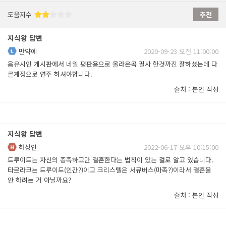
도움지수
추천
지식왕 답변
만약에
2020-09-23 오전 11:00:00
음유시인 게시판에서 네일 평판용으로 올라온곡 필사 한것까진 잘하셨는데 다
른계정으로 연주 하셔야합니다.
출처 : 본인 작성
지식왕 답변
하상인
2022-06-17 오후 10:15:00
드루이드는 자신의 종족하고만 결혼한다는 법칙이 있는 걸로 알고 있습니다.
타르라크는 드루이드(인간?)이고 크리스텔은 서큐버스(마족?)이라서 결혼을
안 하려는 거 아닐까요?
출처 : 본인 작성