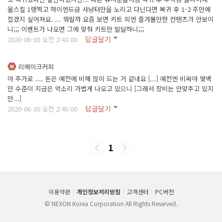
올스킬 1랭찍고 하이엔드급 사냥터만을 노리고 다닌다면 복귀 후 1-2 주만에
접겠지 싶어져요. ... 뭐랄까 요즘 보면 키트 외엔 즐겨볼만한 컨텐츠가 안보이
니;;; 이벤트가 나오면 그에 맞춰 키트만 발달하니;;;
답글달기
2020-06-30 오전 2:43:00
리메이크커피
아 추가로 .... 돈은 예전에 비해 많이 드는 거 같네요 [...] 예전엔 비싸야 몇백
만 수준이 지금은 억소리 가볍게 나오고 있으니 [그래서 장비는 안맞추고 있지
만...]
답글달기
2020-06-30 오전 2:45:00
1
이용약관
개인정보처리방침
고객센터
PC버전
© NEXON Korea Corporation All Rights Reserved.