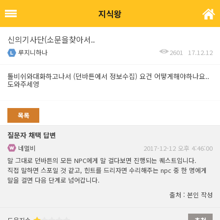
지식왕
신의기사단(소문을찾아서..
루지니하나
2601
17.12.12
톨비쉬와대화하고나서 (던바튼에서 정보수집) 요건 어떻게해야하나요..
도와주세영
목록
질문자 채택 답변
네멀비
2017-12-12 오후 4:46:00
말 그대로 던바튼의 모든 NPC에게 말 걸다보면 진행되는 퀘스트입니다.
직접 말하면 스포일 것 같고, 힌트를 드리자면 수리해주는 npc 중 한 명에게
말을 걸면 다음 단계로 넘어갑니다.
출처 : 본인 작성