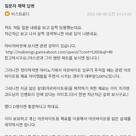
질문자 채택 답변
비스트로디
2015-08-08 오전 10:14:00
저도 처음 질문 내용을 보고 살짝 당황했는데요.
차근차근 보고 나서 살짝 검색하니깐 바로 답이 나왔네요.
마비어바웃에 보시면 관련 공략이 있습니다.
http://mabinogi.gameabout.com/quest/?cont=5203&ql=48
참고하시구요.(아스콘과 그의 랜턴 파트를 보시면 됩니다.)
그러니깐 정리하자면 마비노기에서 아르바이트 임무가 주어질 때는 관련 아르
바이트용 재료 아이템들을 주면서 시키는 경우가 대부분(100%)입니다.
그러니깐 지금 얇은 살대(아르바이트용)을 제작하기 위한 재료는 이미 히가렌
코드님의 인벤토리 안에 있다는 의미죠.(다시 한번 차근차근 살펴 보시구요.)
핸디 D랭이면 충분하다고 하네요.
이미 보유하고 계신 아르바이트용 재료를 이용해서 아르바이트용 얇은 살대를
제작하시면 됩니다.