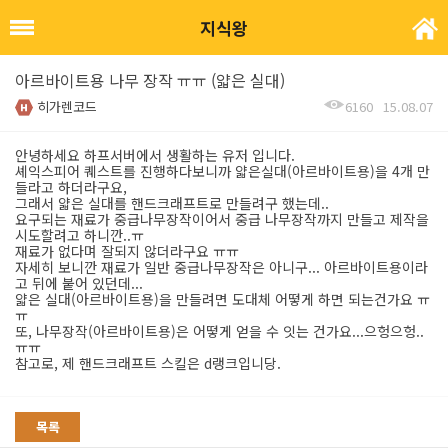
지식왕
아르바이트용 나무 장작 ㅠㅠ (얇은 실대)
히가렌코드
6160
15.08.07
안녕하세요 하프서버에서 생활하는 유저 입니다.
셰익스피어 퀘스트를 진행하다보니까 얇은실대(아르바이트용)을 4개 만
들라고 하더라구요,
그래서 얇은 실대를 핸드크래프트로 만들려구 했는데..
요구되는 재료가 중급나무장작이어서 중급 나무장작까지 만들고 제작을
시도할려고 하니깐..ㅠ
재료가 없다며 잘되지 않더라구요 ㅠㅠ
자세히 보니깐 재료가 일반 중급나무장작은 아니구... 아르바이트용이라
고 뒤에 붙어 있던데...
얇은 실대(아르바이트용)을 만들려면 도대체 어떻게 하면 되는건가요 ㅠ
ㅠ
또, 나무장작(아르바이트용)은 어떻게 얻을 수 잇는 건가요...으헝으헝..
ㅠㅠ
참고로, 제 핸드크래프트 스킬은 d랭크입니당.
목록