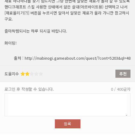
재료 하나하나를 찾기 힘드시면 그냥 한번에 알맞는 재료가 올라 갈 수 있도록
핸디크래프트 스킬 사용한 상태에서 얇은 살대(아르바이트용) 선택하고 나서
[재료올리기(?)] 버튼을 누르시면 알아서 알맞은 재료가 올라 가니깐 참고하시
구요.
즐마득템되시는 하루 되시길 바랍니다.
화이링!
출처 : http://mabinogi.gameabout.com/quest/?cont=5203&ql=48
도움지수
추천
로그인 후 작성할 수 있습니다.
0 / 400글자
등록