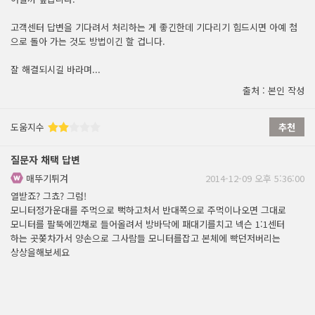
고객센터 답변을 기다려서 처리하는 게 좋긴한데 기다리기 힘드시면 아예 첨
으로 돌아 가는 것도 방법이긴 할 겁니다.
잘 해결되시길 바라며...
출처 : 본인 작성
도움지수
추천
질문자 채택 답변
매뚜기튀겨
2014-12-09 오후 5:36:00
열받죠? 그쵸? 그럼!
모니터정가운대를 주먹으로 뻑하고처서 반대쪽으로 주먹이나오면 그대로
모니터를 팔뚝에낀채로 들어올려서 방바닥에 패대기를치고 넥슨 1:1센터
하는 곳쫒차가서 양손으로 그사람들 모니터를잡고 본체에 빡던저버리는
상상을해보세요