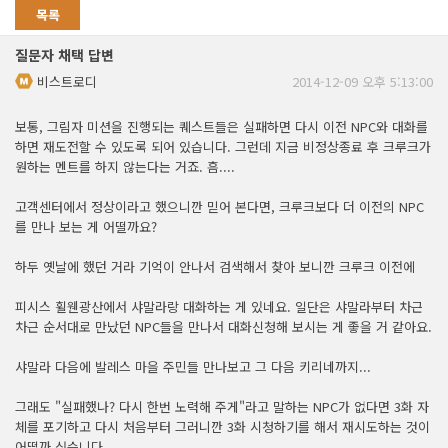
목록
질문자 채택 답변
비스트로디
2014-12-09 오후 5:13:00
보통, 그림자 미션을 진행되는 퀘스트들은 실패하면 다시 이전 NPC와 대화를
하면 재도전할 수 있도록 되어 있습니다. 그런데 지금 비정상종료 후 크루크가
원하는 멘트를 하지 않는다는 거죠. 흠....
고객센터에서 정상이라고 했으니깐 믿어 본다면, 크루크보다 더 이전의 NPC
를 만나 보는 게 어떨까요?
하두 옛날에 했던 거라 기억이 안나서 검색해서 찾아 보니깐 크루크 이전에
피시스 휠웬광산에서 샤말라랑 대화하는 게 있네요. 일단은 샤말라부터 차근
차근 순서대로 만났던 NPC들을 만나서 대화신청해 보시는 게 좋을 거 같아요.
샤말라 다음에 발레스 마을 주민들 만나보고 그 다음 키리네까지...
그래도 "실패했나? 다시 한번 노력해 주게"라고 말하는 NPC가 없다면 3화 자
체를 포기하고 다시 처음부터 그러니깐 3화 시청하기를 해서 재시도하는 것이
어떨까 싶습니다.