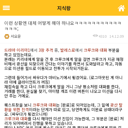
지식왕
이런 상황엔 대체 어떻게 해야 하나요ㅋㅋㅋㅋㅋㅋㅋㅋㅋㅋㅋ
ㅋㅋㅋ;
서요운
4310
14.12.09
드라마 이리아1
에서
3장 추격
중,
발레스로
에서
크루크와 대화
부분을
하고 있었는데요.
본래는 키리네에게 말을 건 후 크루크에게 말을 걸면 크루크가 지금 재정
비해서 광산을 되찾으러 간다는 이야기를 하면서 도와달라고 하고, 자동
으로 미션용 필드로 이동되고 전투가 시작되거든요.
그런데 들어가서 싸우다가 마비노기에서 튕겼어요. (로그아웃된 게 아니
라 아예 클라이언트가 꺼짐)
재접속을 하고 다시 크루크에게 말을 거니 그냥 평소처럼 대화를 한다,
거래를 한다, 분실물 찾기, 아이템 개조 이런 버튼이 나오고 미션을 다시
안 주는 거에요.
퀘스트창을 보니
크루크와 대화
는 [완료]로 되어있는데, 그 밑에
광산 탈
환을 위한 진격
이라는 단계가 따로 있고, 당연하게도 미완료 상태더라구
요. (싸우다가 튕겼으니까)
크루크와 대화
를 다시 해야만 미션 진입이 가능한데, 그 부분은 [완료] 처
리가 되어버려서 진행을 못하고 있습니다.
맵이나 NPC 머리 위에 퀘스트 마크도 안 뜰 뿐더러 크루크에게 말을 걸