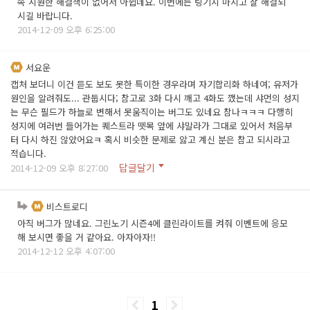
속 시원한 해결책이 없어서 아쉽네요. 이번에는 팅기지 마시고 잘 해결되
시길 바랍니다.
2014-12-09 오후 6:25:00
서요운
캡처 보더니 이건 듣도 보도 못한 특이한 경우라며 자기합리화 하네여; 유저가
원인을 알려줘도... 관둡시다; 참고로 3화 다시 깨고 4화도 깼는데 샤먼의 성지
는 무슨 필드가 하늘로 변해서 못움직이는 버그도 있네요 참나ㅋㅋㅋ 다행히
성지에 여러번 들어가는 퀘스트라 뗏목 앞에 샤말라가 그대로 있어서 처음부
터 다시 하진 않았어요ㅋ 혹시 비슷한 문제로 앓고 계신 분은 참고 되시라고
적습니다.
답글달기
2014-12-09 오후 8:27:00
비스트로디
아직 버그가 많네요. 그린노기 시즌4에 클린라이트를 켜줘 이벤트에 응모
해 보시면 좋을 거 같아요. 아자아자!!
2014-12-12 오후 4:07:00
1