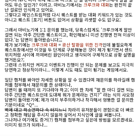
어도 무슨 일인가? 이러고. 마비노기에서는
크루크와 대화
는 완전히 끝
난 걸로만 인식하고 있어요.
그렇다고 메인스트림처럼 다시 퀘스트를 받는 대화 키워드가 있는 것도
아니고 퀘스트 [포기] 버튼도 없어서 상황을 리셋할 수도 없구요;
그래서 마비노기에 1:1 문의를 했는데, 당혹스럽게도 '크루크에게 말만
걸면 되는 아주 간단한 퀘스트이고, 확인해보니 미션 진행엔 전혀 이상이
없다.'는 답변이 돌아왔습니다;;;
제가 보기에는
크루크와 대화
=
광산 탈환을 위한 진격
인데 불필요하게
퀘스트창에서만 이것을 두 단계로 구분해놓은 것이 제가 튕기면서 샌드
위치처럼 사이에 끼여버린 원인이라고 생각되어 구체적으로 상황 설명을
했거든요?;
그런데 스위치만 켜지고 이벤트가 진행이 안 되는 문제를 보고도 지극히
당연하고 정상적이라니... 이렇게 시도 때도 없이 튕기는 게임에서요.
일단 캡처를 봐야만 자세한 상황을 알 수 있겠다며 재문의를 하라길래 캡
처를 첨부해서 재문의를 한 상태이나,
답변이 올 때까지 또 기다려야 하고; 이미 한 차례 "말 한 마디 걸면 되는
아주 간단한 퀘스트인데 도대체 뭐가 문제라는 건지?" 라는 식의 사오정
답변이 돌아왔기에; 제가 마치 부주의하거나 착각해서 엉뚱한 걸 문의한
기분이네요 ^Q^...
벽에 대고 하소연하다 속 터지느니
차라리 유저분들이 경험으로 더 빠르
고 정확한 해답을 주시지 않을까 싶어서 지식인에 글을 써봅니다.
그나저나 여기에도 증거(?) 캡처를 첨부하고 싶은데 방법을 모르겠네요.
이미지 링크가 되려나...