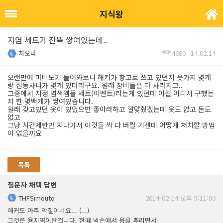
지식왕
지염 세트가 잔뜩 쌓여있는데..
챠오라
4680
14.02.14
오랜만에 마비노기 들어와보니 해커가 창고로 쓰고 있던지 옷가지 몇개
랑 잡동사니가 몇개 있더라구요. 원래 장비들은 다 사라지고..
그중에서 지정 염색앰플 세트(이벤트)라는게 있던데 이걸 어디서 구했는
지 한 몇백개가 쌓여있습니다.
원래 갖고있던 옷이 있었으면 좋아라하고 깔맞췄겠는데 옷도 없고 돈도
없고
그냥 시간제한만 지나가서 이것들 싹 다 버릴 기센데 어떻게 처치할 방법
이 없을까요
목록
질문자 채택 답변
THFSimouto
2014-02-14 오후 5:11:00
해커도 아주 악질이네요... (...)
그것은 용지염이란겁니다. 한때 넥슨에서 용을 뿌리면서