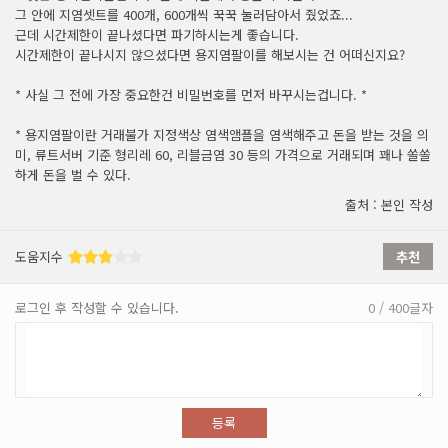
그 안에 지염셋트를 400개, 600개씩 꾹꾹 눌러담아서 줬었죠...
근데 시간제한이 끝나셨다면 파기하시는게 좋습니다.
시간제한이 끝나시지 않으셨다면 용지염팔이를 해보시는 건 어떠신지요?
* 사실 그 전에 가장 중요한건 비밀번호를 먼저 바꾸시는겁니다. *
* 용지염팔이란 거래불가 지정색상 염색앰플을 염색해주고 돈을 받는 것을 의
미, 류트서버 기준 형리레 60, 리블금염 30 등의 가격으로 거래되며 꽤나 쏠쏠
하게 돈을 벌 수 있다.
출처 : 본인 작성
도움지수
추천
로그인 후 작성할 수 있습니다.
0 / 400글자
등록