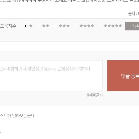
출처 :
도움지수
추천
댓글 등
0/400글자
퀘스트가 날라오는군요
요