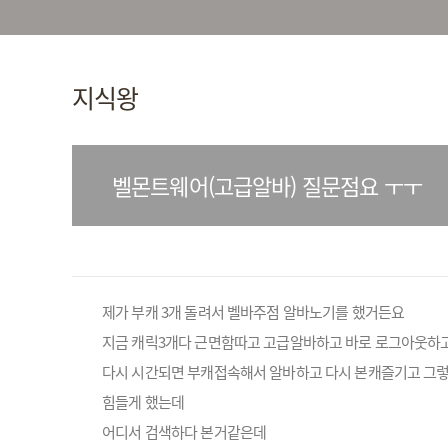
지식왕
벨몬트웨어(고급알바) 질문점요 ㅜㅜ
제가 부캐 3개 돌려서 벨바주점 알바노기를 했거든요
지금 캐릭3개다 근면함따고 고급알바하고 바로 로그아웃하
다시 시간되면 부캐접속해서 알바하고 다시 본캐즐기고 그렇
힘들게 했는데
어디서 검색하다 본거같은데