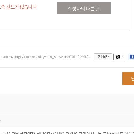
소속 길드가 없습니다
작성자의 다른 글
xon.com/page/community/kin_view.asp?id=499571
주소복사
X
군요 재접하자마자 부엉이가 오네요 저같은 고민하시는분 그냥 하셔도 될듯