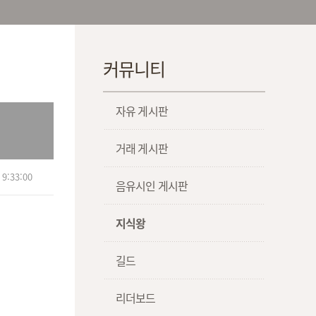
커뮤니티
자유 게시판
거래 게시판
9:33:00
음유시인 게시판
지식왕
길드
리더보드