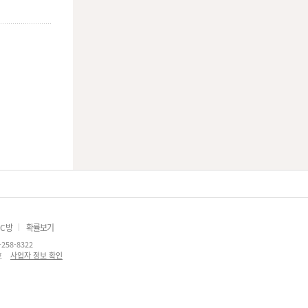
C방
확률보기
-258-8322
호
사업자 정보 확인