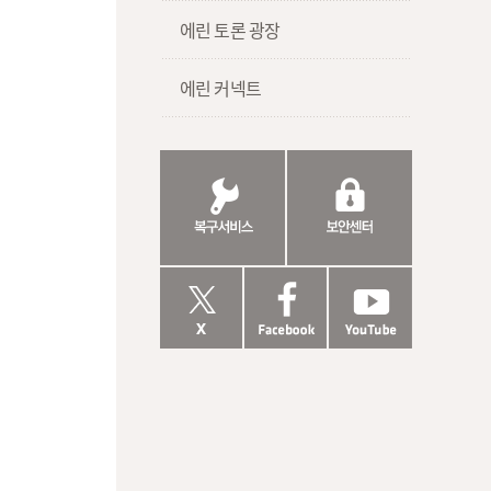
에린 토론 광장
에린 커넥트