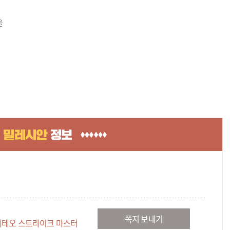
을
쪽지 보내기
메테오 스트라이크 마스터