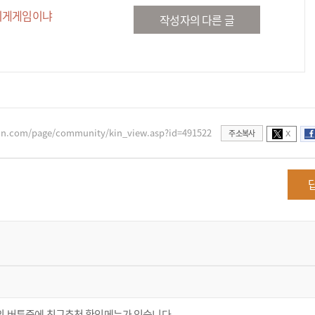
이게게임이냐
작성자의 다른 글
xon.com/page/community/kin_view.asp?id=491522
주소복사
X
개의 버튼중에 친구추천 확인메뉴가 있습니다.