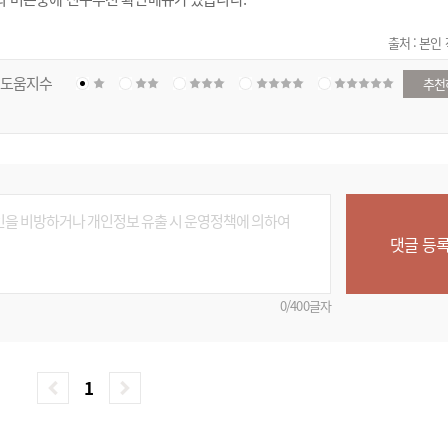
출처 : 본인
도움지수
추천
댓글 등
0/400글자
1