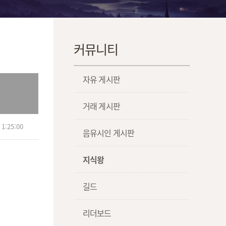
커뮤니티
자유 게시판
거래 게시판
1:25:00
음유시인 게시판
지식왕
길드
리더보드