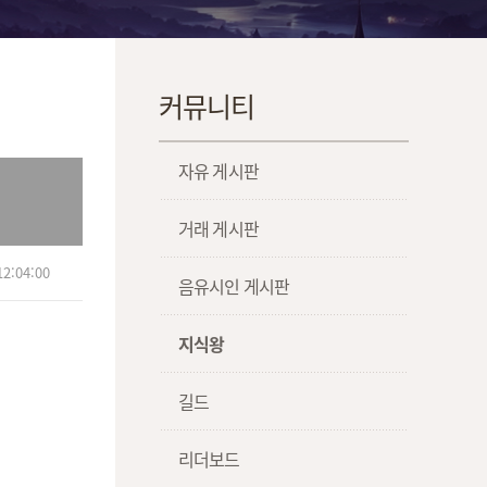
커뮤니티
자유 게시판
거래 게시판
2:04:00
음유시인 게시판
지식왕
길드
리더보드