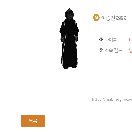
이승진9999
타이틀
소속 길드
https://mabinogi.ne
목록