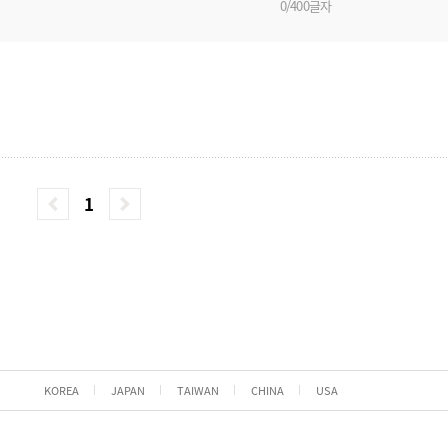
0/400글자
1
KOREA
JAPAN
TAIWAN
CHINA
USA