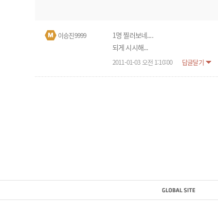
1명 찔러보네....
이승진9999
되게 시시해...
2011-01-03 오전 1:10:00
답글달기