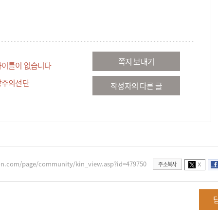
쪽지 보내기
타이틀이 없습니다
방주의선단
작성자의 다른 글
xon.com/page/community/kin_view.asp?id=479750
주소복사
X