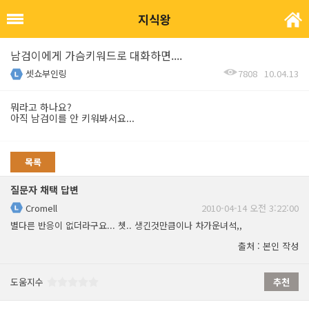
지식왕
남검이에게 가슴키워드로 대화하면....
셋쇼부인링
7808
10.04.13
뭐라고 하나요?
아직 남검이를 안 키워봐서요...
목록
질문자 채택 답변
Cromell
2010-04-14 오전 3:22:00
별다른 반응이 없더라구요... 쳇.. 생긴것만큼이나 차가운녀석,,
출처 : 본인 작성
도움지수
추천