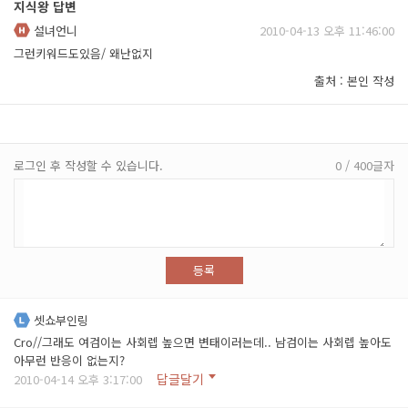
지식왕 답변
설녀언니
2010-04-13 오후 11:46:00
그런키워드도있음/ 왜난없지
출처 : 본인 작성
로그인 후 작성할 수 있습니다.
0 / 400글자
등록
셋쇼부인링
Cro//그래도 여검이는 사회렙 높으면 변태이러는데.. 남검이는 사회렙 높아도
아무런 반응이 없는지?
답글달기
2010-04-14 오후 3:17:00