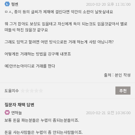
펠벤
2010-02-20 오후 11:31:00
ㅁㅅ, 종이 등의 글씨가 제재에 걸린다면 약간의 소란이 날듯싶네요
뭐 그거 잡아도 보상도 없을테고 자신에게 득이 되는것도 없을것같아서 별로
떠들석 하진 않을것 같구요
그래도 맘먹고 할려면 어떤 방식으로든 거래 하는게 사람 아닙니까?
어떻게든 거래하는 방법을 강구해 내겟죠
예)안쓰는아이디로 거래를 한다
출처 : 본인 작성
도움지수
추천
질문자 채택 답변
연하늘
2010-02-21 오전 10:36:00
보통 돈을 파는분들은 누렙이 좀되는분들이죠.
돈을 사는사람들은 누렙이 좀 안되는사람들이죠.