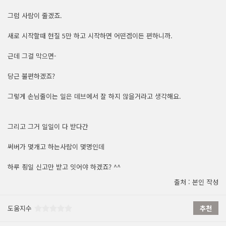
그럼 사람이 줄겠죠.
새로 시작할때 현질 5만 하고 시작하면 어떤겜이든 편하니까.
근데 그걸 막으면-
당근 불편하겠죠?
그렇게 손님줄이는 일은 데브에서 잘 하지 않을거라고 생각해요.
그리고 그거 일일이 다 받다간
써버가 몇개고 하는사람이 몇명인데
하루 죙일 신고만 받고 잇어야 하겠죠? ^^
출처 : 본인 작성
도움지수
추천