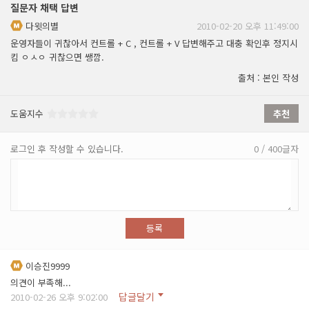
질문자 채택 답변
다윗의별
2010-02-20 오후 11:49:00
운영자들이 귀찮아서 컨트롤 + C , 컨트롤 + V 답변해주고 대충 확인후 정지시
킴 ㅇㅅㅇ 귀찮으면 쌩깜.
출처 : 본인 작성
도움지수
추천
로그인 후 작성할 수 있습니다.
0 / 400글자
등록
이승진9999
의견이 부족해...
답글달기
2010-02-26 오후 9:02:00