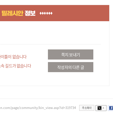
쪽지 보내기
타이틀이 없습니다
소속 길드가 없습니다
작성자의 다른 글
xon.com/page/community/kin_view.asp?id=319734
주소복사
X