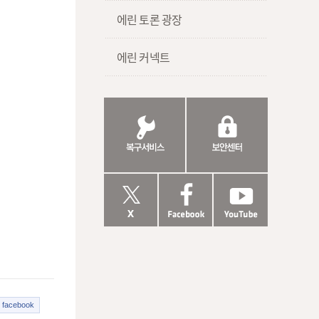
에린 토론 광장
에린 커넥트
facebook