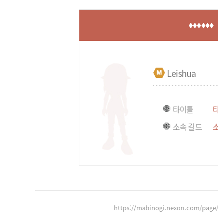
Leishua
타이틀
소속 길드
https://mabinogi.nexon.com/page