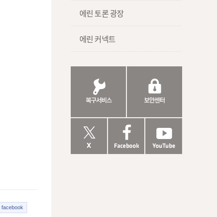
에린 토론 광장
에린 커넥트
facebook