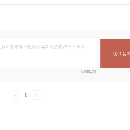
댓글 등
0/400글자
1