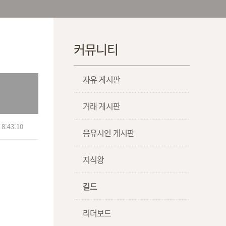
커뮤니티
자유 게시판
거래 게시판
8:43:10
음유시인 게시판
지식왕
길드
리더보드