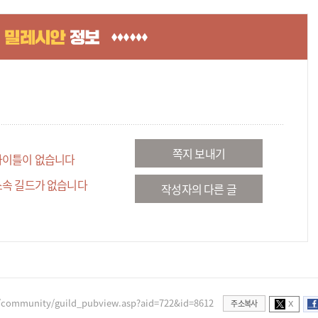
쪽지 보내기
타이틀이 없습니다
소속 길드가 없습니다
작성자의 다른 글
/community/guild_pubview.asp?aid=722&id=8612
주소복사
X