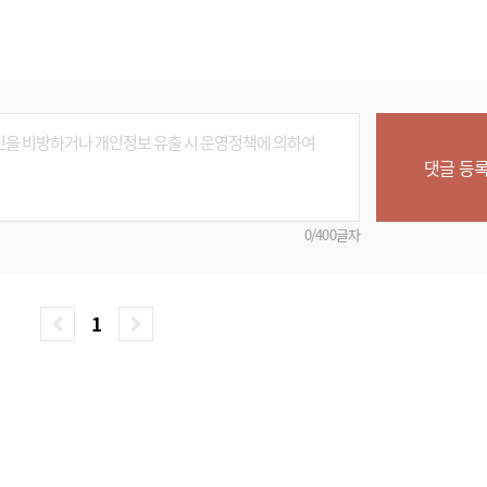
댓글 등
0/400글자
1