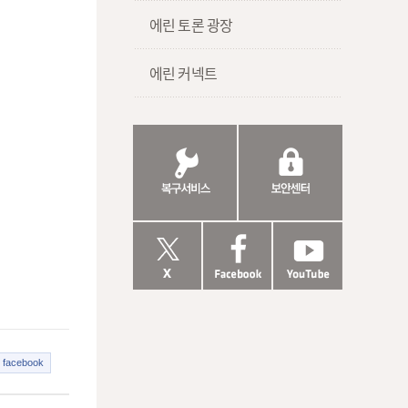
에린 토론 광장
에린 커넥트
facebook