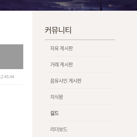
커뮤니티
자유 게시판
거래 게시판
2:45:44
음유시인 게시판
지식왕
길드
리더보드