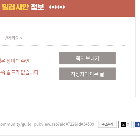
반가워요 o
쪽지 보내기
검은 장미의 주인
소속 길드가 없습니다
작성자의 다른 글
community/guild_pubview.asp?aid=722&id=34509
주소복사
X