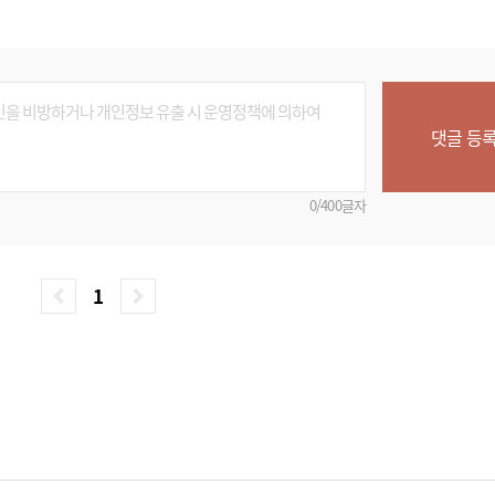
댓글 등
0/400글자
1