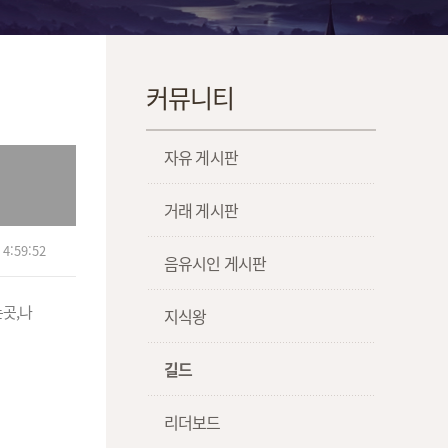
커뮤니티
자유 게시판
거래 게시판
4:59:52
음유시인 게시판
는곳,나
지식왕
길드
리더보드