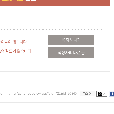
쪽지 보내기
타이틀이 없습니다
소속 길드가 없습니다
작성자의 다른 글
community/guild_pubview.asp?aid=722&id=30845
주소복사
X