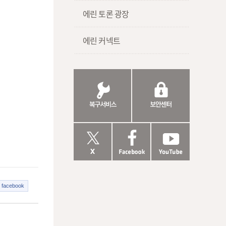
에린 토론 광장
에린 커넥트
facebook