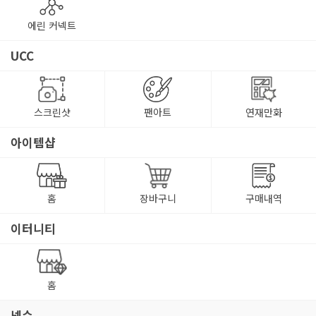
에린 커넥트
UCC
스크린샷
팬아트
연재만화
아이템샵
홈
장바구니
구매내역
이터니티
홈
넥슨