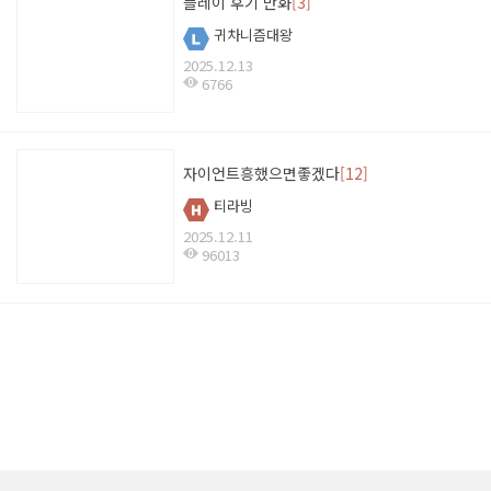
플레이 후기 만화
[3]
귀차니즘대왕
2025.12.13
6766
자이언트흥했으면좋겠다
[12]
티라빙
2025.12.11
96013