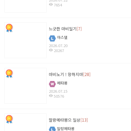
7654
느긋한 마비일기
[7]
아스델
2026.07.20
20267
마비노기 ! 망하지마
[28]
메타몽
2026.07.15
50576
말랑메타몽으 일상
[13]
말랑메타몽