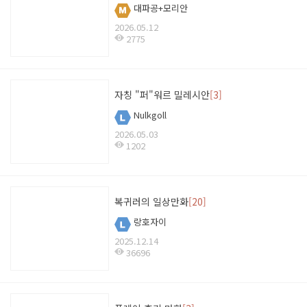
대파공+모리안
2026.05.12
2775
자칭 "퍼"워르 밀레시안
[3]
Nulkgoll
2026.05.03
1202
복귀러의 일상만화
[20]
랑호자이
2025.12.14
36696