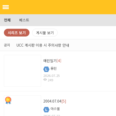
전체
베스트
시리즈 보기
게시물 보기
공지
UCC 게시판 이용 시 주의사항 안내
에린일기
[4]
용린
2026.07.25
249
2004.07.04
[5]
아스델
2026.07.22