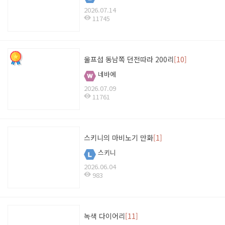
2026.07.14
11745
울프섭 동남쪽 던전따라 200리
[10]
네바에
2026.07.09
11761
스키니의 마비노기 만화
[1]
스키니
2026.06.04
983
녹색 다이어리
[11]