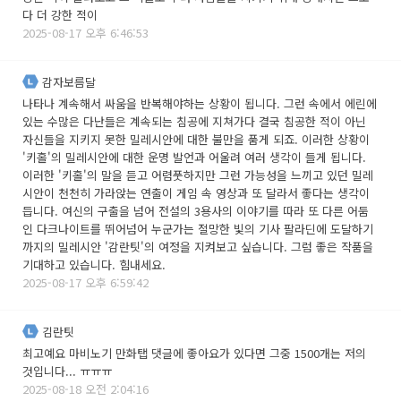
다 더 강한 적이
2025-08-17 오후 6:46:53
감자보름달
나타나 계속해서 싸움을 반복해야하는 상황이 됩니다. 그런 속에서 에린에
있는 수많은 다난들은 계속되는 침공에 지쳐가다 결국 침공한 적이 아닌
자신들을 지키지 못한 밀레시안에 대한 불만을 품게 되죠. 이러한 상황이
'키홀'의 밀레시안에 대한 운명 발언과 어울려 여러 생각이 들게 됩니다.
이러한 '키홀'의 말을 듣고 어렴풋하지만 그런 가능성을 느끼고 있던 밀레
시안이 천천히 가라앉는 연출이 게임 속 영상과 또 달라서 좋다는 생각이
듭니다. 여신의 구출을 넘어 전설의 3용사의 이야기를 따라 또 다른 어둠
인 다크나이트를 뛰어넘어 누군가는 절망한 빛의 기사 팔라딘에 도달하기
까지의 밀레시안 '감란팃'의 여정을 지켜보고 싶습니다. 그럼 좋은 작품을
기대하고 있습니다. 힘내세요.
2025-08-17 오후 6:59:42
김란팃
최고예요 마비노기 만화탭 댓글에 좋아요가 있다면 그중 1500개는 저의
것입니다... ㅠㅠㅠ
2025-08-18 오전 2:04:16