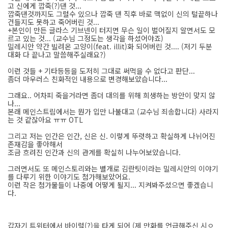
고 신에게 깝죽(?)댄 것...
깝죽댄것까지도 그럴수 있으나 깝죽 댄 직후 바로 맥없이 신의 털끝하나
건들지도 못하고 죽어버린 것...
+본인이 만든 글라스 기브넨이 터지면 무슨 일이 벌어질지 알면서도 모
르고 있는 것... (교수님 그정도는 생각을 하셨어야죠)
밀레시안 약간 빌려온 고양이(feat. illit)화 되어버린 것.... (저기 두분
대화 다 끝나고 말씀해주실래요?)
이런 것들 + 기타등등을 도저히 그대로 써먹을 수 없다고 판단...
좀더 마우러스 친화적인 내용으로 변경해보았습니다...
그래요.. 어차피 죽을거라면 좀더 대의를 위해 희생하는 방안이 맞지 않
나...
본래 메인스트림에서는 뭔가 입만 나불대고 (교수님 죄송합니다) 사라지
는 것 같잖아요 ㅠㅠ OTL
그리고 저는 인간은 인간, 신은 신. 이렇게 뚜렷하고 확실하게 나뉘어진
존재감을 좋아해서
조금 흐려진 인간과 신의 관계를 확실히 나누어보았습니다.
그러면서도 또 메인스토리와는 별개로 김란팃이라는 밀레시안의 이야기
를 다루기 위한 이야기도 첨가해보았어요.
이런 작은 첨가물들이 나중에 어떻게 될지... 지켜봐주셨으면 좋겠습니
다.
갑자기 트위터에서 바이럴(?)을 타게 되어 (제 만화를 언급해주신 시ㅇ