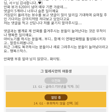
님, 서ㅇ님 감사합니다..♥)
만화 뷰가 6200이 넘어 매우 기쁜 가운데....
댓글이 5개라니 너무나 슬픈 일이에요
거침없이 올라가는 뷰수를 보고 댓글이 많이 달리길 기대하며 요며칠 주
인 기다리는 강아지처럼 쳐다보고 있었다고요
저는 댓글을 먹고 산답니다 저를 굶기지 말아주시길....
댓글과는 별개로 제 만화를 즐겨주시는 분들이 늘어난다는 것은 무척이
나 행복한 일이에요.
마비노기를 하시는 분들께.. 부디.. 함께 이 연재만화탭을 활성화시키자
고.. 말씀드려봅니다.
최근 그래도 복귀하시는 분들이나 새로 그려주시는 분들이 늘어났더라고
요.. 행복스딱스.
만화탭 부흥 얼마 남지 않았다.. 화이팅.
그 밀레시안의 여동생
이전화
13. G1 - 글라스기브넨을 막자. [5]
열람 중
14. G1 - 후회하지 않을 선택. [8]