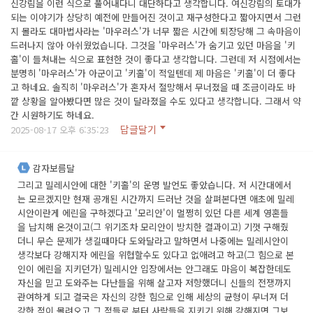
신강림을 이런 식으로 풀어내다니 대단하다고 생각합니다. 여신강림의 토대가
되는 이야기가 상당히 예전에 만들어진 것이고 재구성한다고 짧아지면서 그런
지 몰라도 대마법사라는 '마우러스'가 너무 짧은 시간에 퇴장당해 그 속마음이
드러나지 않아 아쉬웠었습니다. 그것을 '마우러스'가 숨기고 있던 마음을 '키
홀'이 들쳐내는 식으로 표현한 것이 좋다고 생각합니다. 그런데 저 시점에서는
분명히 '마우러스'가 아군이고 '키홀'이 적일텐데 제 마음은 '키홀'이 더 좋다
고 하네요. 솔직히 '마우러스'가 혼자서 절망해서 무너졌을 때 조금이라도 바
깥 상황을 알아봤다면 많은 것이 달라졌을 수도 있다고 생각합니다. 그래서 약
간 시원하기도 하네요.
답글달기
2025-08-17 오후 6:35:23
감자보름달
그리고 밀레시안에 대한 '키홀'의 운명 발언도 좋았습니다. 저 시간대에서
는 모르겠지만 현재 공개된 시간까지 드러난 것을 살펴본다면 애초에 밀레
시안이란게 에린을 구하겠다고 '모리안'이 멀쩡히 있던 다른 세계 영혼들
을 납치해 온것이고(그 위기조차 모리안이 방치한 결과이고) 기껏 구해줬
더니 무슨 문제가 생길때마다 도와달라고 말하면서 나중에는 밀레시안이
생각보다 강해지자 에린을 위협할수도 있다고 없애려고 하고(그 힘으로 본
인이 에린을 지키던가) 밀레시안 입장에서는 안그래도 마음이 복잡한데도
자신을 믿고 도와주는 다난들을 위해 살고자 저항했더니 신들의 전쟁까지
관여하게 되고 결국은 자신의 강한 힘으로 인해 세상의 균형이 무너져 더
강한 적이 몰려오고 그 적들로 부터 사람들을 지키기 위해 강해지면 그보