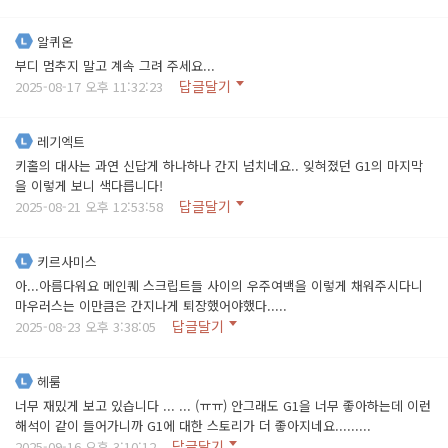
알퀴온
부디 멈추지 말고 계속 그려 주세요...
답글달기
2025-08-17 오후 11:32:23
레기엑트
키홀의 대사는 과연 신답게 하나하나 간지 넘치네요.. 잊혀졌던 G1의 마지막
을 이렇게 보니 색다릅니다!
답글달기
2025-08-21 오후 12:53:58
키르사미스
아...아름다워요 메인퀘 스크립트들 사이의 우주여백을 이렇게 채워주시다니
마우러스는 이만큼은 간지나게 퇴장했어야했다.....
답글달기
2025-08-23 오후 3:38:05
헤룸
너무 재밌게 보고 있습니다 ... ... (ㅠㅠ) 안그래도 G1을 너무 좋아하는데 이런
해석이 같이 들어가니까 G1에 대한 스토리가 더 좋아지네요.........
답글달기
2025-09-16 오후 3:10:12