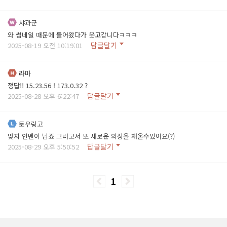
샤과군
와 썸네일 때문에 들어왔다가 웃고갑니다ㅋㅋㅋ
답글달기
2025-08-19 오전 10:19:01
라마
정답!! 15.23.56 ! 173.0.32 ?
답글달기
2025-08-28 오후 6:22:47
토우링고
맞지 인벤이 남죠 그러고서 또 새로운 의장을 채울수있어요(?)
답글달기
2025-08-29 오후 5:50:52
1