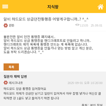
지식왕
알비 하드모드 상급던전통행증 어떻게구합니까..? ^_^
윈든
11535
25.09.01
불완전한 알비 던전 통행증 패치돼서..
알비 하드모드 상급 통행증을 핸디크래프트로 만들려고 하니까..
핸디크래프트 제작 목록에 통행증 만드는 게 목록에 없습니다.
알비 하드모드 상급 통행증을 만들거나 얻는 방법 알고 계신 분은,
도움 부탁 드리겠습니다. ^_^
목록
질문자 채택 답변
레시크냐흐
2025-09-01 오후 10:20:00
하드모드 상급 통행증 없어졌어요
하드모드 자체가 상급만 남기고 일반이 없어져서 아무 잡템 넣거나 여신상 클
릭하면 걍 1골드 넣고 들어가기 하면 됩니다
출처 : 본인 작성