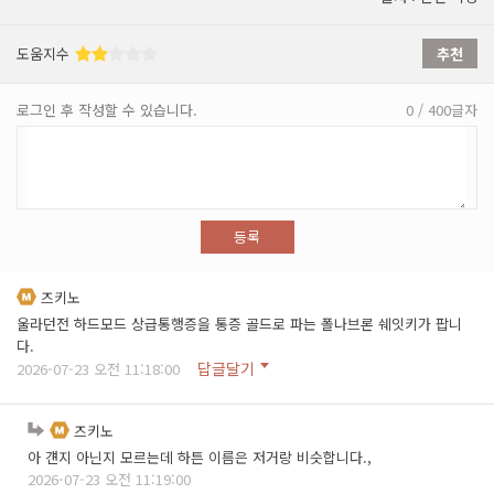
도움지수
추천
로그인 후 작성할 수 있습니다.
0 / 400글자
등록
즈키노
울라던전 하드모드 상급통행증을 통증 골드로 파는 폴나브론 쉐잇키가 팝니
다.
답글달기
2026-07-23 오전 11:18:00
즈키노
아 걘지 아닌지 모르는데 하튼 이름은 저거랑 비슷합니다.,
2026-07-23 오전 11:19:00