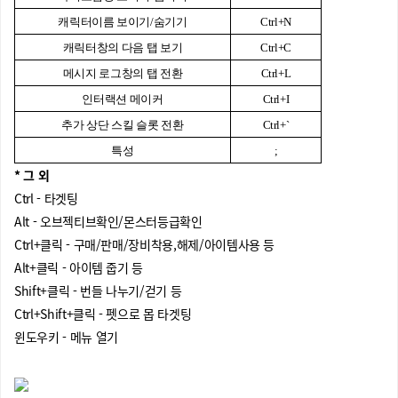
캐릭터이름 보이기/숨기기
Ctrl+N
캐릭터창의 다음 탭 보기
Ctrl+C
메시지 로그창의 탭 전환
Ctrl+L
인터랙션 메이커
Ctrl+I
추가 상단 스킬 슬롯 전환
Ctrl+`
특성
;
* 그 외
Ctrl - 타겟팅
Alt - 오브젝티브확인/몬스터등급확인
Ctrl+클릭 - 구매/판매/장비착용,해제/아이템사용 등
Alt+클릭 - 아이템 줍기 등
Shift+클릭 - 번들 나누기/걷기 등
Ctrl+Shift+클릭 - 펫으로 몹 타겟팅
윈도우키 - 메뉴 열기