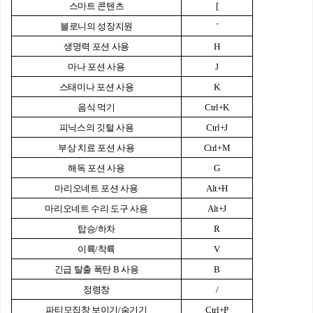
스마트 콘텐츠
[
블로니의 성장지원
'
생명력 포션 사용
H
마나 포션 사용
J
스태미나 포션 사용
K
음식 먹기
Ctrl+K
피닉스의 깃털 사용
Ctrl+J
부상 치료 포션 사용
Ctrl+M
해독 포션 사용
G
마리오네트 포션 사용
Alt+H
마리오네트 수리 도구 사용
Alt+J
탑승/하차
R
이륙/착륙
V
긴급 탈출 폭탄 B 사용
B
정령창
/
파티모집창 보이기/숨기기
Ctrl+P