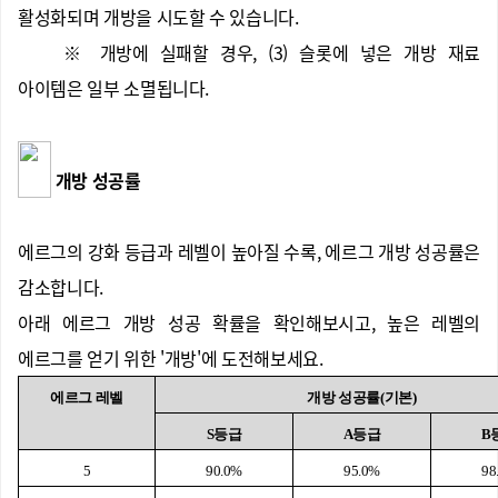
활성화되며 개방을 시도할 수 있습니다.
※ 개방에 실패할 경우, (3) 슬롯에 넣은 개방 재료
아이템은 일부 소멸됩니다.
개방 성공률
에르그의 강화 등급과 레벨이 높아질 수록, 에르그 개방 성공률은
감소합니다.
아래 에르그 개방 성공 확률을 확인해보시고, 높은 레벨의
에르그를 얻기 위한 '개방'에 도전해보세요.
에르그 레벨
개방 성공률(기본)
S등급
A등급
B
5
90.0%
95.0%
98