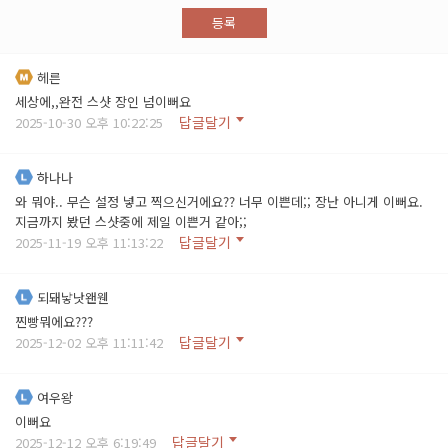
등록
헤른
세상에,,완전 스샷 장인 넘이뻐요
답글달기
2025-10-30 오후 10:22:25
하나나
와 뭐야.. 무슨 설정 넣고 찍으신거에요?? 너무 이쁜데;; 장난 아니게 이뻐요.
지금까지 봤던 스샷중에 제일 이쁜거 같아;;
답글달기
2025-11-19 오후 11:13:22
되돼낳낫왠웬
찐빵뭐에요???
답글달기
2025-12-02 오후 11:11:42
여우왕
이뻐요
답글달기
2025-12-12 오후 6:19:49