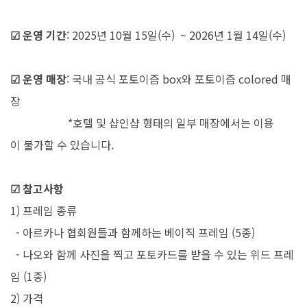
☑
운영 기간
: 2025년 10월 15일(수) ~ 2026년 1월 14일(수)
☑
운영 매장
:
국내
공식
포토이즘
box와
포토이즘
colored
매
장
*
호텔
및
샵인샵
형태의
일부
매장에서는
이용
이
불가할
수
있습니다.
☑
참고사항
1) 프레임 종류
-
아르카나
협회원
들과
함께하는
베이직
프레임
(5종)
- 나오와
함께
사진을
찍고
포토카드를
받을
수
있는
위드
프레
임
(1종)
2) 가격