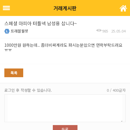
거래게시판
스페셜 마피아 터틀넥 남성용 삽니다~
트래블월렛
985
25.05.04
1000만원 원하는데.. 좀더비싸게라도 파시는분있으면 연락부탁드려요
ㅠㅠ
목록
로그인 후 작성할 수 있습니다.
0 / 400글자
등록