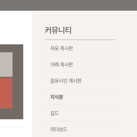
커뮤니티
자유 게시판
거래 게시판
음유시인 게시판
지식왕
길드
리더보드