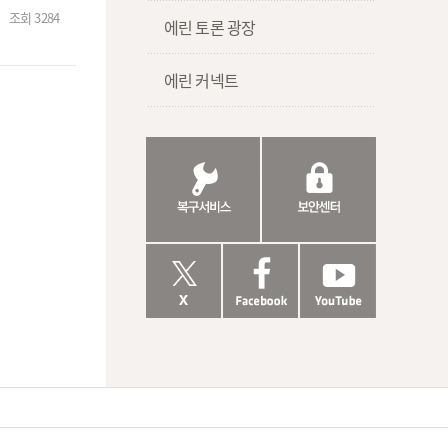
조회
3284
에린 토론 광장
에린 커넥트