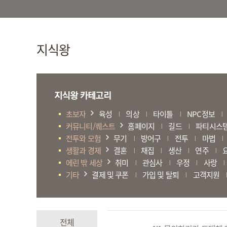
지식왕
초보자
육성
의상
타이틀
NPC정보
|
|
|
|
커뮤니티/퀘스트
홈페이지
길드
파티시스
|
|
전투와 모험
무기
방어구
전투
마법
|
|
|
|
생활과 경제
결혼
채집
생산
연주
|
|
|
|
에린 밖 세상
취미
관심사
우정
사랑
|
|
|
|
기타
결제 및 쿠폰
가입 및 탈퇴
고객지원
|
|
|
전체