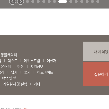
내 지식왕
동물캐릭터
템
퀘스트
메인스트림
메신저
|
|
|
몬스터
던전
지리정보
|
|
요리
낚시
물가
아르바이트
|
|
|
질문하기
학업 및 일
게임설치 및 실행
기타
|