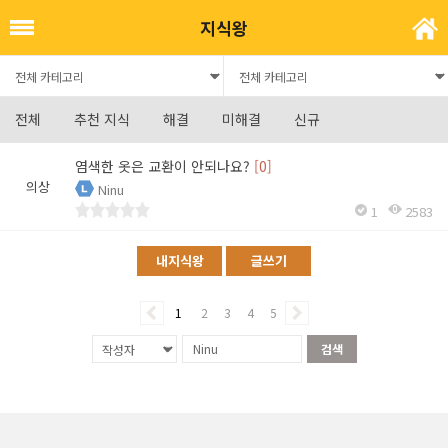
지식왕
전체
추천 지식
해결
미해결
신규
염색한 옷은 교환이 안되나요?
[0]
의상
Ninu
1
2583
내지식왕
글쓰기
1
2
3
4
5
검색