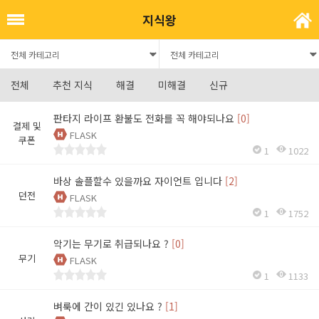
지식왕
전체
추천 지식
해결
미해결
신규
판타지 라이프 환불도 전화를 꼭 해야되나요
[0]
결제 및
FLASK
쿠폰
1
1022
바상 솔플할수 있을까요 자이언트 입니다
[2]
던전
FLASK
1
1752
악기는 무기로 취급되나요 ?
[0]
무기
FLASK
1
1133
벼룩에 간이 있긴 있나요 ?
[1]