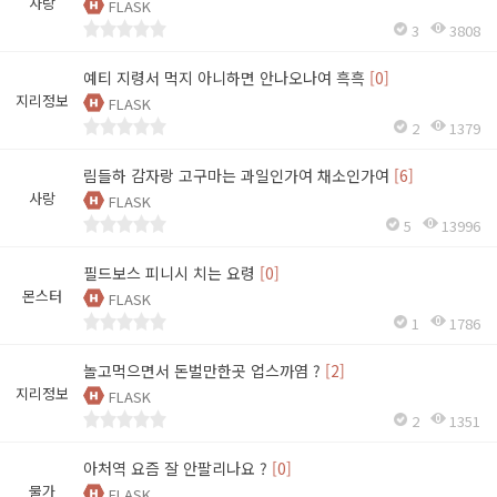
사랑
FLASK
3
3808
예티 지령서 먹지 아니하면 안나오나여 흑흑
[0]
지리정보
FLASK
2
1379
림들하 감자랑 고구마는 과일인가여 채소인가여
[6]
사랑
FLASK
5
13996
필드보스 피니시 치는 요령
[0]
몬스터
FLASK
1
1786
놀고먹으면서 돈벌만한곳 업스까염 ?
[2]
지리정보
FLASK
2
1351
아처역 요즘 잘 안팔리나요 ?
[0]
물가
FLASK