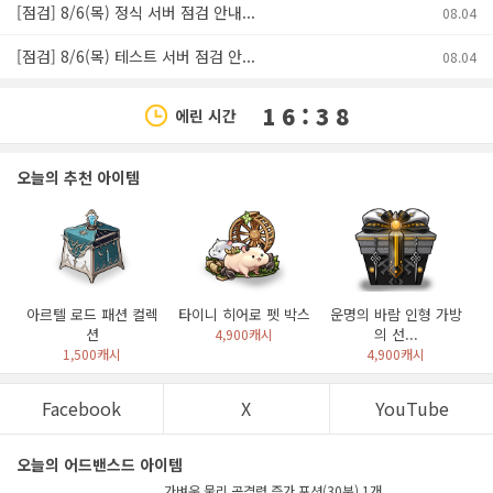
[점검] 8/6(목) 정식 서버 점검 안내...
08.04
[점검] 8/6(목) 테스트 서버 점검 안...
08.04
1 6 : 3 8
에린 시간
오늘의 추천 아이템
아르텔 로드 패션 컬렉
타이니 히어로 펫 박스
운명의 바람 인형 가방
션
의 선...
4,900캐시
1,500캐시
4,900캐시
Facebook
X
YouTube
오늘의 어드밴스드 아이템
가벼운 물리 공격력 증가 포션(30분) 1개