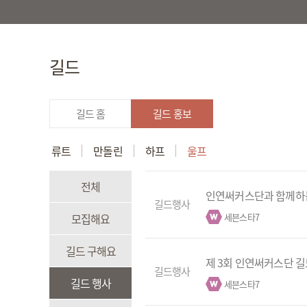
길드
길드 홈
길드 홍보
류트
만돌린
하프
울프
전체
인연써커스단과 함께하는
길드행사
모집해요
세븐스타7
길드 구해요
제 3회 인연써커스단 
길드행사
길드 행사
세븐스타7