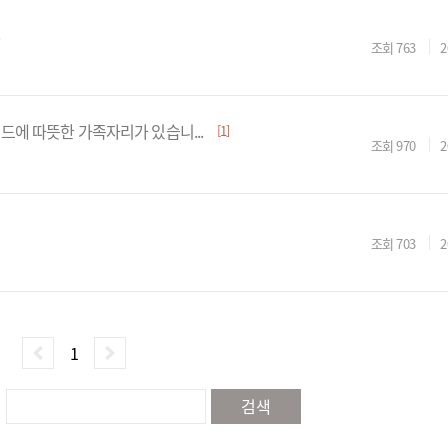
조회
763
2
 길드에 따뜻한 가족자리가 있습니...
[1]
조회
970
2
조회
703
2
1
검색