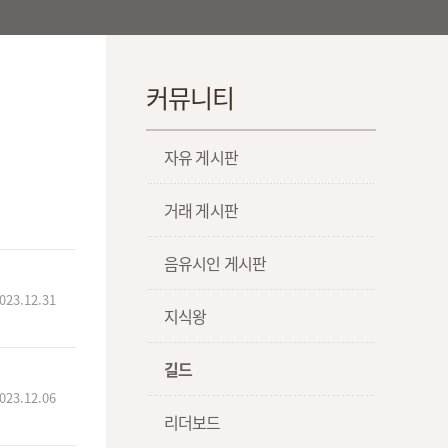
커뮤니티
자유 게시판
거래 게시판
음유시인 게시판
023.12.31
지식왕
길드
023.12.06
리더보드