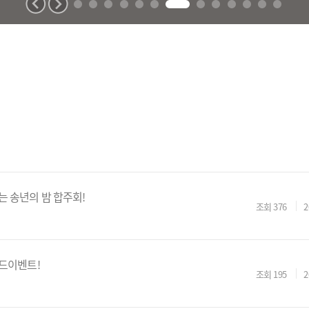
 송년의 밤 합주회!
조회
376
2
길드이벤트!
조회
195
2