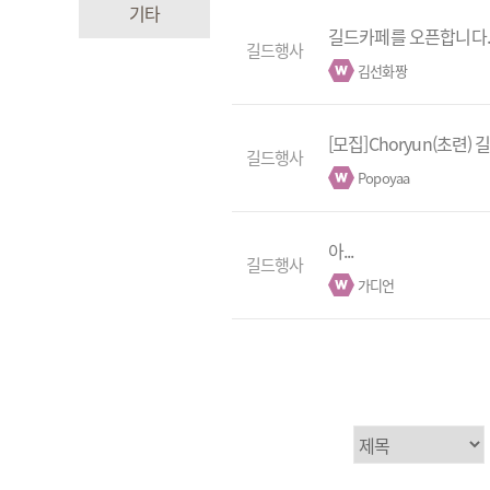
기타
길드카페를 오픈합니다.
길드행사
김선화짱
[모집]Choryun(초련)
길드행사
Popoyaa
아...
길드행사
가디언