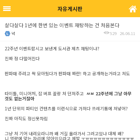
자유게시판
살다살다 1년에 한번 있는 이벤트 재탕하는 건 처음본다
녁
529
26.06.11
22주년 이벤트랍시고 보낸게 도서관 제츠 재탕이냐?
진짜 정 다떨어진다
판파때 주려고 싹 모아뒀다가 판파때 짜란! 하고 공개하는거라고 쳐도
타이틀, 미니어처, 잡 버프 꼴랑 쳐 던져주고
ㅆㅂ 22주년에 그냥 아무
것도 없는거잖아
1년 단위의 파티인 컨텐츠를 이런식으로 가져다 쓰레기통에 쳐넣어?
진짜 아직도 정신못차림
그냥 쳐 기어 내려오라니까 왜 거길 올라가서 그러고있냐 대체 왜?
니 역량에 맞는 자리에 앉아있으라고 제발 ㅜㅠㅠㅠㅠㅠㅠㅠㅠㅠㅠㅠㅠ