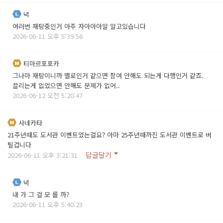
녁
여러번 재탕중인거 아주 자아아아알 알고있습니다
2026-06-11 오후 5:39:56
티마르포포카
그나마 재탕이니까 별로인거 같으면 참여 안해도 되는게 다행인거 같죠.
끌리는게 없었으면 안해도 문제가 없어..
2026-06-12 오전 5:20:47
사네카타
21주년때도 도서관 이벤트였는걸요? 아마 25주년때까진 도서관 이벤트로 버
틸겁니다
답글달기
2026-06-11 오후 3:21:31
녁
내 가 그 걸 모 를 까?
2026-06-11 오후 5:40:23