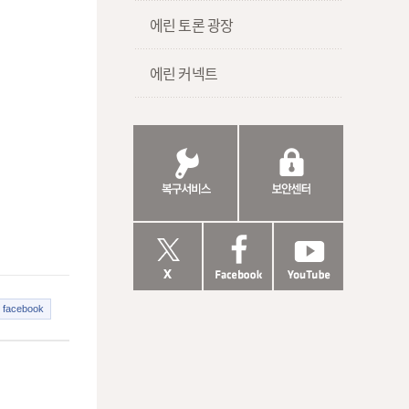
에린 토론 광장
에린 커넥트
facebook