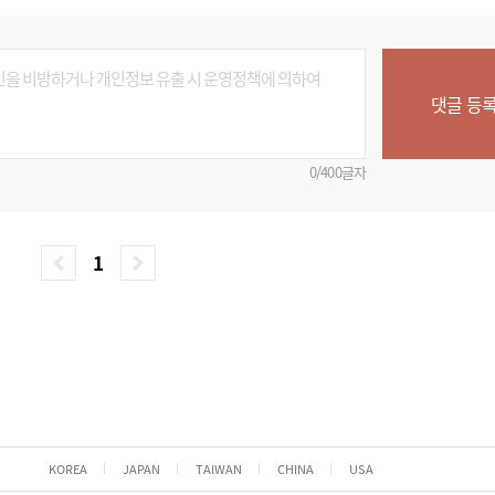
댓글 등
0/400글자
1
KOREA
JAPAN
TAIWAN
CHINA
USA