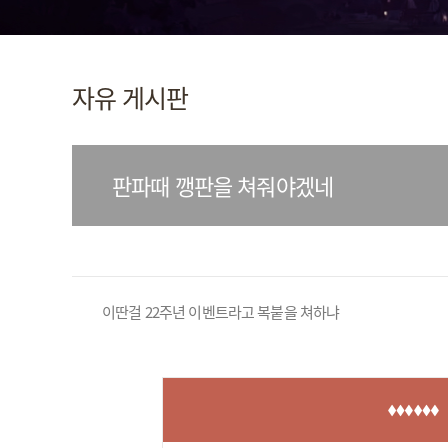
자유 게시판
판파때 깽판을 쳐줘야겠네
이딴걸 22주년 이벤트라고 복붙을 쳐하냐