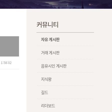
커뮤니티
자유 게시판
거래 게시판
1:58:02
음유시인 게시판
지식왕
길드
리더보드