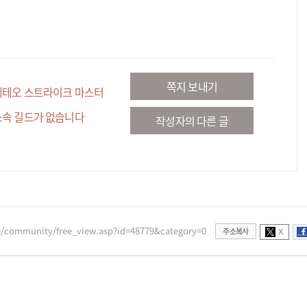
쪽지 보내기
메테오 스트라이크 마스터
소속 길드가 없습니다
작성자의 다른 글
e/community/free_view.asp?id=48779&category=0
주소복사
X