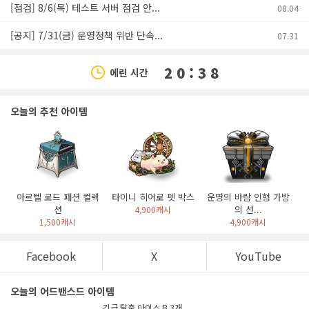
[점검] 8/6(목) 테스트 서버 점검 안...
08.04
[공지] 7/31(금) 운영정책 위반 단속...
07.31
2 0 : 3 8
에린 시간
오늘의 추천 아이템
아르텔 로드 패션 컬렉
타이니 히어로 펫 박스
운명의 바람 인형 가방
션
의 선...
4,900캐시
1,500캐시
4,900캐시
Facebook
X
YouTube
오늘의 어드밴스드 아이템
긴급 탈출 아이스 B 3개